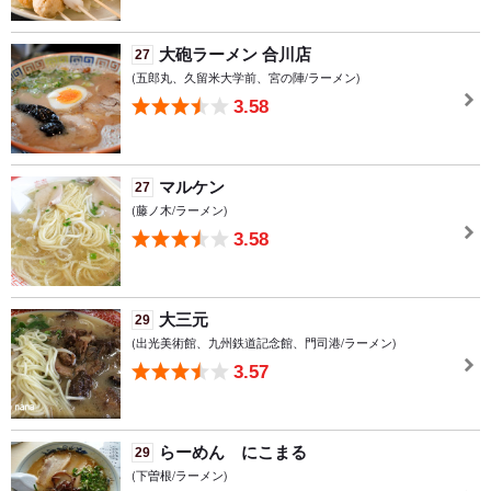
大砲ラーメン 合川店
27
(五郎丸、久留米大学前、宮の陣/ラーメン)
3.58
マルケン
27
(藤ノ木/ラーメン)
3.58
大三元
29
(出光美術館、九州鉄道記念館、門司港/ラーメン)
3.57
らーめん にこまる
29
(下曽根/ラーメン)