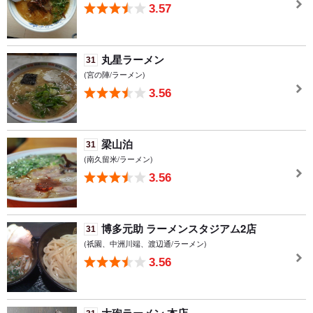
3.57
丸星ラーメン
31
(宮の陣/ラーメン)
3.56
梁山泊
31
(南久留米/ラーメン)
3.56
博多元助 ラーメンスタジアム2店
31
(祇園、中洲川端、渡辺通/ラーメン)
3.56