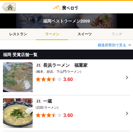
福岡
ベスト
ラーメン
2009
レストラン
ラーメン
スイーツ
ランチ
都道府県別で見る
福岡 受賞店舗一覧
長浜ラーメン 福重家
21
(橋本、姪浜、下山門/ラーメン)
3.60
一蔵
21
(苅田/ラーメン)
3.60