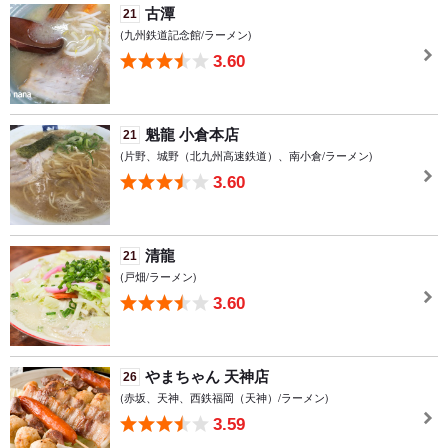
古潭
21
(九州鉄道記念館/ラーメン)
3.60
魁龍 小倉本店
21
(片野、城野（北九州高速鉄道）、南小倉/ラーメン)
3.60
清龍
21
(戸畑/ラーメン)
3.60
やまちゃん 天神店
26
(赤坂、天神、西鉄福岡（天神）/ラーメン)
3.59