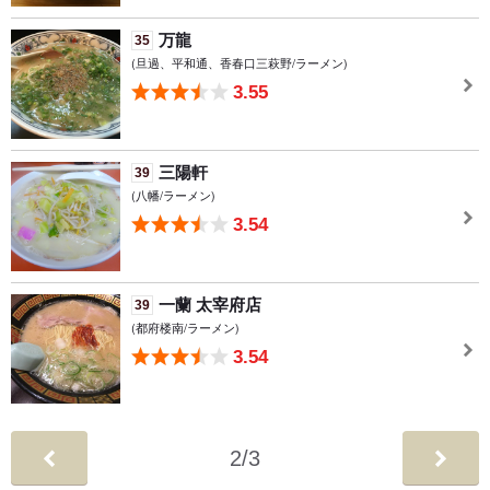
万龍
35
(旦過、平和通、香春口三萩野/ラーメン)
3.55
三陽軒
39
(八幡/ラーメン)
3.54
一蘭 太宰府店
39
(都府楼南/ラーメン)
3.54
2
/
3