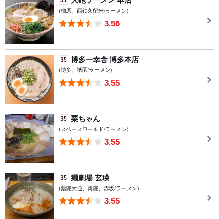
大砲ラーメン 本店
31
(櫛原、西鉄久留米/ラーメン)
3.56
博多一幸舎 博多本店
35
(博多、祇園/ラーメン)
3.55
栗ちゃん
35
(スペースワールド/ラーメン)
3.55
麺劇場 玄瑛
35
(薬院大通、薬院、赤坂/ラーメン)
3.55