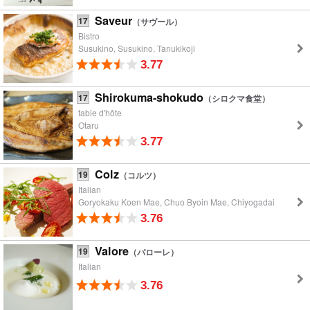
Saveur
17
（サヴール）
Bistro
Susukino, Susukino, Tanukikoji
3.77
Shirokuma-shokudo
17
（シロクマ食堂）
table d'hôte
Otaru
3.77
Colz
19
（コルツ）
Italian
Goryokaku Koen Mae, Chuo Byoin Mae, Chiyogadai
3.76
Valore
19
（バローレ）
Italian
3.76