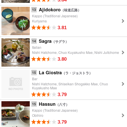
Ajidokoro
13
（味道広路）
Kappo (Traditional Japanese)
Kuriyama
3.81
Sagra
14
（サグラ）
Italian
Nishi Hatchome, Chuo Kuyakusho Mae, Nishi Juitchome
3.80
La Giostra
15
（ラ・ジョストラ）
Bar
Nishi Hatchome, Shiseikan Shogakko Mae, Chuo
Kuyakusho Mae
3.79
Hassun
15
（八寸）
Kappo (Traditional Japanese)
Obihiro
3.79