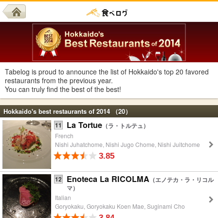
Tabelog is proud to announce the list of Hokkaido's top 20 favored
restaurants from the previous year.
You can truly find the best of the best!
Hokkaido's best restaurants of 2014 （20）
La Tortue
11
（ラ・トルテュ）
French
Nishi Juhatchome, Nishi Jugo Chome, Nishi Juitchome
3.85
Enoteca La RICOLMA
12
（エノテカ・ラ・リコル
マ）
Italian
Goryokaku, Goryokaku Koen Mae, Suginami Cho
3.84