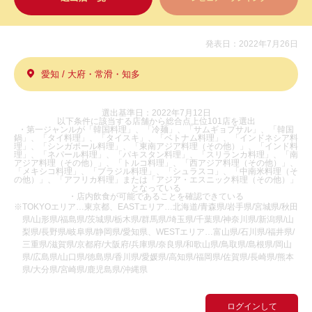
発表日：2022年7月26日
愛知 / 大府・常滑・知多
選出基準日：2022年7月12日
以下条件に該当する店舗から総合点上位101店を選出
・第一ジャンルが「韓国料理」、「冷麺」、「サムギョプサル」、「韓国
鍋」、「タイ料理」、「タイスキ」、「ベトナム料理」、「インドネシア料
理」、「シンガポール料理」、「東南アジア料理（その他）」、「インド料
理」、「ネパール料理」、「パキスタン料理」、「スリランカ料理」、「南
アジア料理（その他）」、「トルコ料理」、「西アジア料理（その他）」、
「メキシコ料理」、「ブラジル料理」、「シュラスコ」、「中南米料理（そ
の他）」、「アフリカ料理」または「アジア・エスニック料理（その他）」
となっている
・店内飲食が可能であることを確認できている
※TOKYOエリア…東京都、EASTエリア…北海道/青森県/岩手県/宮城県/秋田
県/山形県/福島県/茨城県/栃木県/群馬県/埼玉県/千葉県/神奈川県/新潟県/山
梨県/長野県/岐阜県/静岡県/愛知県、WESTエリア…富山県/石川県/福井県/
三重県/滋賀県/京都府/大阪府/兵庫県/奈良県/和歌山県/鳥取県/島根県/岡山
県/広島県/山口県/徳島県/香川県/愛媛県/高知県/福岡県/佐賀県/長崎県/熊本
県/大分県/宮崎県/鹿児島県/沖縄県
ログインして