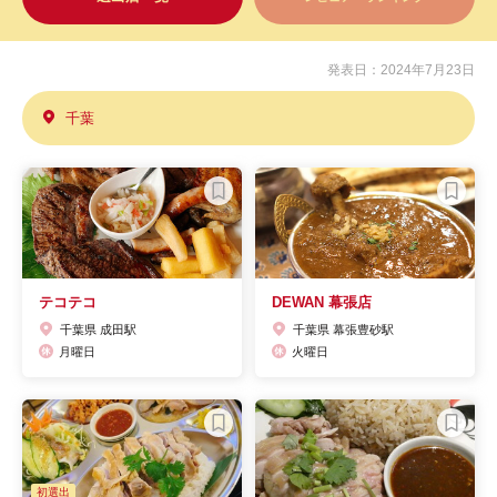
発表日：2024年7月23日
千葉
テコテコ
DEWAN 幕張店
千葉県 成田駅
千葉県 幕張豊砂駅
月曜日
火曜日
初選出