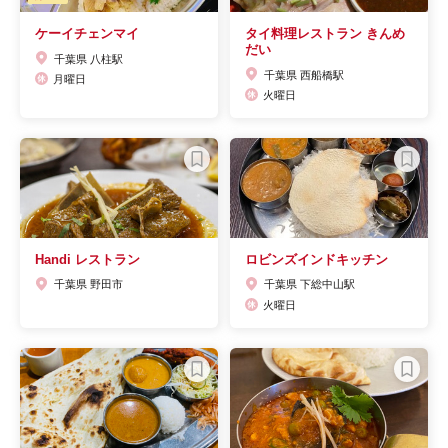
ケーイチェンマイ
タイ料理レストラン きんめ
だい
千葉県 八柱駅
千葉県 西船橋駅
月曜日
火曜日
Handi レストラン
ロビンズインドキッチン
千葉県 野田市
千葉県 下総中山駅
火曜日