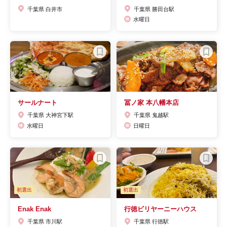
千葉県 白井市
千葉県 勝田台駅
水曜日
サールナート
冨ノ家 本八幡本店
千葉県 大神宮下駅
千葉県 鬼越駅
水曜日
日曜日
初選出
初選出
Enak Enak
行徳ビリヤーニーハウス
千葉県 市川駅
千葉県 行徳駅