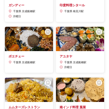
ガンディー
印度料理シタール
千葉県 京成船橋駅
千葉県 検見川駅
月曜日
ボエチェー
アユタヤ
千葉県 京成船橋駅
千葉県 京成船橋駅
月曜日
ムムターズレストラン
南インド料理 葉菜