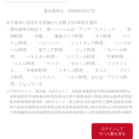
選出基準日：2024年6月17日
以下条件に該当する店舗から点数上位100店を選出
・選出基準日時点で、第一ジャンルが「アジア・エスニック」、「韓
国料理」、「冷麺」、「東南アジア料理」、「タイ料理」、「ベト
ナム料理」、「バインミー」、「インドネシア料理」、「シンガポ
ール料理」、「南アジア料理」、「インド料理」、「ネパール料
理」、「パキスタン料理」、「スリランカ料理」、「中東料理」、
「トルコ料理」、「ケバブ」、「モロッコ料理」、「ファラフェ
ル」、「中南米料理」、「メキシコ料理」、「タコス」、「ブラジ
ル料理」、「シュラスコ」、「ペルー料理」または「アフリカ料
理」となっている
※TOKYOエリア…東京都、EASTエリア…北海道/青森県/岩手県/宮城県/秋田県/山
形県/福島県/茨城県/栃木県/群馬県/埼玉県/千葉県/神奈川県/新潟県/山梨県/長野県/
岐阜県/静岡県/愛知県、WESTエリア…富山県/石川県/福井県/三重県/滋賀県/京都
府/大阪府/兵庫県/奈良県/和歌山県/鳥取県/島根県/岡山県/広島県/山口県/徳島県/香
川県/愛媛県/高知県/福岡県/佐賀県/長崎県/熊本県/大分県/宮崎県/鹿児島県/沖縄県
ログインして
行った数を見る