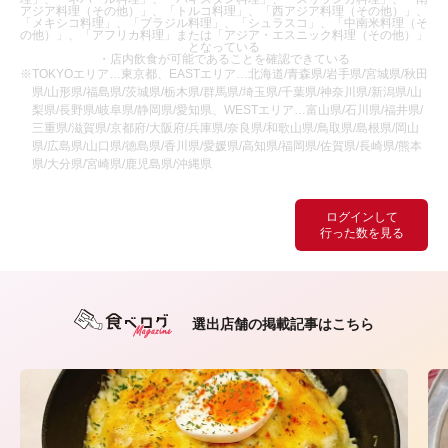
アジア料理（その他）」、「トルコ料理」、「西アジア料理（その他）」、
「メキシコ料理」、「ブラジル料理」、「シュラスコ」、「中南米料理（そ
の他）」、「アフリカ料理」または「アジア・エスニック料理（その他）」
となっている
・店内飲食が可能であることを確認できている
※TOKYOエリア…東京都、EASTエリア…北海道/青森県/岩手県/宮城県/秋田
県/山形県/福島県/茨城県/栃木県/群馬県/埼玉県/千葉県/神奈川県/新潟県/山
梨県/長野県/岐阜県/静岡県/愛知県、WESTエリア…富山県/石川県/福井県/
三重県/滋賀県/京都府/大阪府/兵庫県/奈良県/和歌山県/鳥取県/島根県/岡山
県/広島県/山口県/徳島県/香川県/愛媛県/高知県/福岡県/佐賀県/長崎県/熊本
県/大分県/宮崎県/鹿児島県/沖縄県
ログインして
行った数を見る
選出店舗の掲載記事はこちら