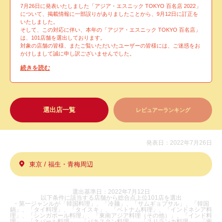
7月26日に発表いたしました「アジア・エスニック TOKYO 百名店 2022」
について、掲載情報に一部誤りがありましたことから、9月12日に訂正を
いたしました。
そして、この対応に伴い、本年の「アジア・エスニック TOKYO 百名店」
は、101店舗を選出しております。
対象の店舗の皆様、またご覧いただいたユーザーの皆様には、ご迷惑をお
かけしまして誠に申し訳ございませんでした。
続きを読む
選出店一覧
レビュアーランキング
発表日：2022年7月26日
東京 / 福生・青梅周辺
選出基準日：2022年7月12日
以下条件に該当する店舗から総合点上位101店を選出
・第一ジャンルが「韓国料理」、「冷麺」、「サムギョプサル」、「韓国
鍋」、「タイ料理」、「タイスキ」、「ベトナム料理」、「インドネシア料
理」、「シンガポール料理」、「東南アジア料理（その他）」、「インド料
理」、「ネパール料理」、「パキスタン料理」、「スリランカ料理」、「南