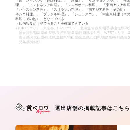
・第一ジャンルが「韓国料理」、「冷麺」、「サムギョプサル」、「韓
理」、「インドネシア料理」、「シンガポール料理」、「東南アジア料
「パキスタン料理」、「スリランカ料理」、「南アジア料理（その他）
キシコ料理」、「ブラジル料理」、「シュラスコ」、「中南米料理（そ
料理（その他）」となっている
・店内飲食が可能であることを確認できている
※TOKYOエリア…東京都、EASTエリア…北海道/青森県/岩手県/宮城県/秋田
神奈川県/新潟県/山梨県/長野県/岐阜県/静岡県/愛知県、WESTエリア…富
奈良県/和歌山県/鳥取県/島根県/岡山県/広島県/山口県/徳島県/香川県/愛媛
児島県/沖縄県
選出店舗の掲載記事はこち