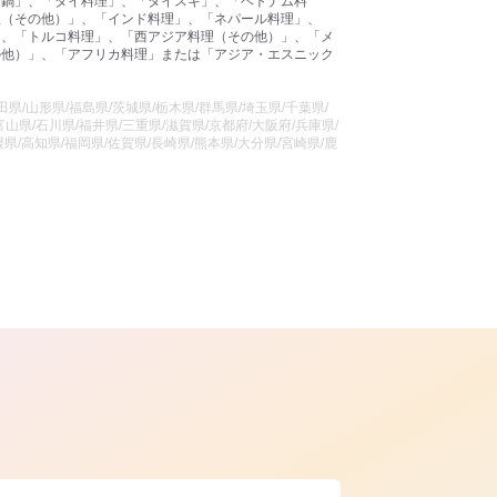
国鍋」、「タイ料理」、「タイスキ」、「ベトナム料
理（その他）」、「インド料理」、「ネパール料理」、
」、「トルコ料理」、「西アジア料理（その他）」、「メ
の他）」、「アフリカ料理」または「アジア・エスニック
県/山形県/福島県/茨城県/栃木県/群馬県/埼玉県/千葉県/
山県/石川県/福井県/三重県/滋賀県/京都府/大阪府/兵庫県/
県/高知県/福岡県/佐賀県/長崎県/熊本県/大分県/宮崎県/鹿
ら