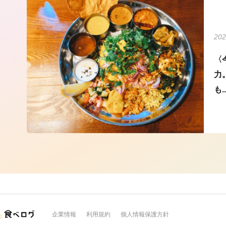
202
〈
力
も..
企業情報
利用規約
個人情報保護方針