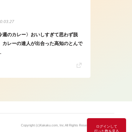
0.03.27
今週のカレー〉おいしすぎて思わず脱
。カレーの達人が出合った高知のとんで
.
Copyright (c)
Kakaku.com, Inc.
All Rights Reserved. 無断転載禁止
ログインして
行った数を見る