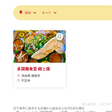
高知
すべて
多国籍食堂 錆と煤
高知県 南国市
不定休
選出基準日：2022年7
以下条件に該当する店舗から総合点上位101店を選出