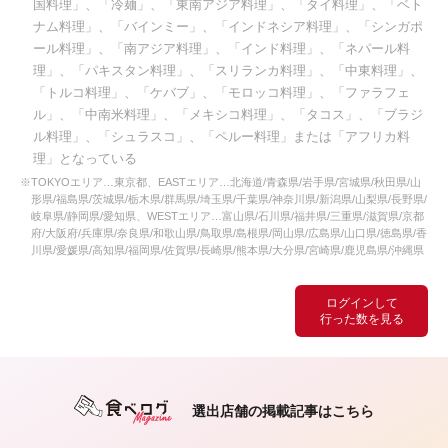
国料理」、「冷麺」、「東南アジア料理」、「タイ料理」、「ベト
ナム料理」、「バインミー」、「インドネシア料理」、「シンガポ
ール料理」、「南アジア料理」、「インド料理」、「ネパール料
理」、「パキスタン料理」、「スリランカ料理」、「中東料理」、
「トルコ料理」、「ケバブ」、「モロッコ料理」、「ファラフェ
ル」、「中南米料理」、「メキシコ料理」、「タコス」、「ブラジ
ル料理」、「シュラスコ」、「ペルー料理」または「アフリカ料
理」となっている
※TOKYOエリア…東京都、EASTエリア…北海道/青森県/岩手県/宮城県/秋田県/山
形県/福島県/茨城県/栃木県/群馬県/埼玉県/千葉県/神奈川県/新潟県/山梨県/長野県/
岐阜県/静岡県/愛知県、WESTエリア…富山県/石川県/福井県/三重県/滋賀県/京都
府/大阪府/兵庫県/奈良県/和歌山県/鳥取県/島根県/岡山県/広島県/山口県/徳島県/香
川県/愛媛県/高知県/福岡県/佐賀県/長崎県/熊本県/大分県/宮崎県/鹿児島県/沖縄県
ログインして
行った数を見る
選出店舗の掲載記事はこちら