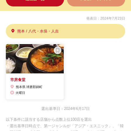
発表日：2024年7月23日
熊本 / 八代・水俣・人吉
市房食堂
熊本県 球磨郡錦町
火曜日
選出基準日：2024年6月17日
以下条件に該当する店舗から点数上位100店を選出
・選出基準日時点で、第一ジャンルが「アジア・エスニック」、「韓