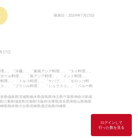
発表日：2024年7月23日
月17日
料理」、「冷麺」、「東南アジア料理」、「タイ料理」、
ガポール料理」、「南アジア料理」、「インド料理」、
東料理」、「トルコ料理」、「ケバブ」、「モロッコ料
コス」、「ブラジル料理」、「シュラスコ」、「ペルー料
形県/福島県/茨城県/栃木県/群馬県/埼玉県/千葉県/神奈川県/新
県/三重県/滋賀県/京都府/大阪府/兵庫県/奈良県/和歌山県/鳥取
長崎県/熊本県/大分県/宮崎県/鹿児島県/沖縄県
ログインして
行った数を見る