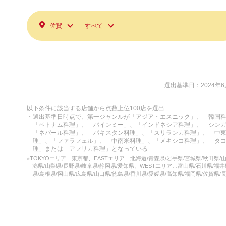
佐賀
すべて
選出基準日：2024年6
以下条件に該当する店舗から点数上位100店を選出
・選出基準日時点で、第一ジャンルが「アジア・エスニック」、「韓国
「ベトナム料理」、「バインミー」、「インドネシア料理」、「シン
「ネパール料理」、「パキスタン料理」、「スリランカ料理」、「中
理」、「ファラフェル」、「中南米料理」、「メキシコ料理」、「タ
理」または「アフリカ料理」となっている
※TOKYOエリア…東京都、EASTエリア…北海道/青森県/岩手県/宮城県/秋田県/山
潟県/山梨県/長野県/岐阜県/静岡県/愛知県、WESTエリア…富山県/石川県/福井
県/島根県/岡山県/広島県/山口県/徳島県/香川県/愛媛県/高知県/福岡県/佐賀県/