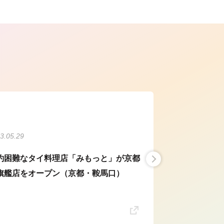
ら
3.05.29
約困難なタイ料理店「みもっと」が京都
旗艦店をオープン（京都・鞍馬口）