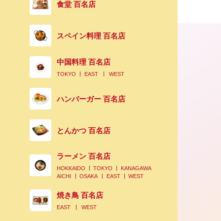
食堂 百名店
スペイン料理 百名店
中国料理 百名店
TOKYO
EAST
WEST
ハンバーガー 百名店
とんかつ 百名店
2021.09.04
ラーメン 百名店
食べたらハマる！ 福岡の行列店「ツナ
HOKKAIDO
TOKYO
KANAGAWA
ハ」のスリランカカレー
AICHI
OSAKA
EAST
WEST
焼き鳥 百名店
EAST
WEST