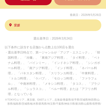
発表日：2026年5月26日
愛媛
選出基準日：2026年3月24日
以下条件に該当する店舗から点数上位100店を選出
・選出基準日時点で、第一ジャンルが「アジア・エスニック」、「韓
国料理」、「冷麺」、「東南アジア料理」、「タイ料理」、「ベト
ナム料理」、「バインミー」、「インドネシア料理」、「シンガポ
ール料理」、「南アジア料理」、「インド料理」、「ネパール料
理」、「パキスタン料理」、「スリランカ料理」、「中東料理」、
「トルコ料理」、「ケバブ」、「モロッコ料理」、「ファラフェ
ル」、「中南米料理」、「メキシコ料理」、「タコス」、「ブラジ
ル料理」、「シュラスコ」、「ペルー料理」または「アフリカ料
理」となっている
※TOKYOエリア…東京都、EASTエリア…北海道/青森県/岩手県/宮城県/秋田県/山
形県/福島県/茨城県/栃木県/群馬県/埼玉県/千葉県/神奈川県/新潟県/山梨県/長野県/