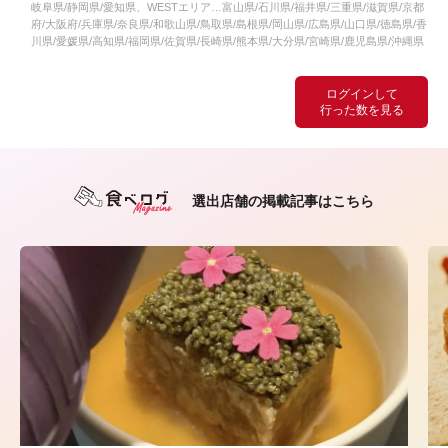
岐阜県/静岡県/愛知県、WESTエリア…富山県/石川県/福井県/三重県/滋賀県/京都
府/大阪府/兵庫県/奈良県/和歌山県/鳥取県/島根県/岡山県/広島県/山口県/徳島県/香
川県/愛媛県/高知県/福岡県/佐賀県/長崎県/熊本県/大分県/宮崎県/鹿児島県/沖縄県
ログインして
行った数を見る
選出店舗の掲載記事はこちら