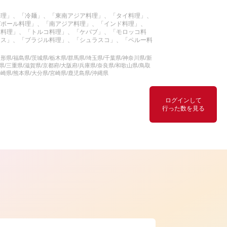
料理」、「冷麺」、「東南アジア料理」、「タイ料理」、
ガポール料理」、「南アジア料理」、「インド料理」、
東料理」、「トルコ料理」、「ケバブ」、「モロッコ料
コス」、「ブラジル料理」、「シュラスコ」、「ペルー料
形県/福島県/茨城県/栃木県/群馬県/埼玉県/千葉県/神奈川県/新
県/三重県/滋賀県/京都府/大阪府/兵庫県/奈良県/和歌山県/鳥取
長崎県/熊本県/大分県/宮崎県/鹿児島県/沖縄県
ログインして
行った数を見る
ら