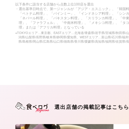
以下条件に該当する店舗から点数上位100店を選出
・選出基準日時点で、第一ジャンルが「アジア・エスニック」、「韓国
「ベトナム料理」、「バインミー」、「インドネシア料理」、「シン
「ネパール料理」、「パキスタン料理」、「スリランカ料理」、「中
理」、「ファラフェル」、「中南米料理」、「メキシコ料理」、「タ
理」または「アフリカ料理」となっている
※TOKYOエリア…東京都、EASTエリア…北海道/青森県/岩手県/宮城県/秋田県/山
潟県/山梨県/長野県/岐阜県/静岡県/愛知県、WESTエリア…富山県/石川県/福井
県/島根県/岡山県/広島県/山口県/徳島県/香川県/愛媛県/高知県/福岡県/佐賀県/
選出店舗の掲載記事はこち