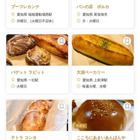
プーフレカンテ
パンの店 ポルカ
愛知県 瑞穂運動場西駅
愛知県 尾張旭市
月曜日、(火曜日不定休)
月・火曜日
バゲット ラビット
大須ベーカリー
愛知県 一社駅
愛知県 上前津駅
火曜日
毎週火曜、水曜
初選出
テトラ コンタ
こころにあまいあんぱんや