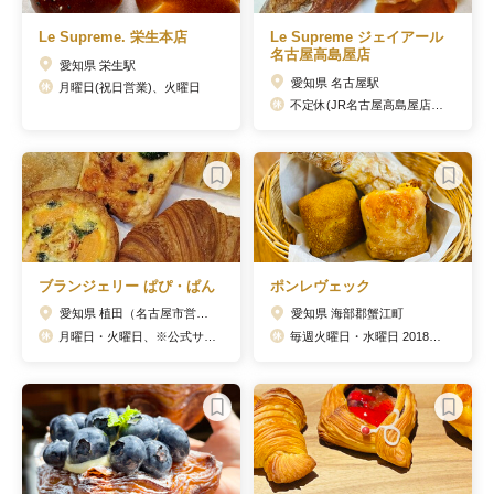
Le Supreme. 栄生本店
Le Supreme ジェイアール
名古屋高島屋店
愛知県 栄生駅
愛知県 名古屋駅
月曜日(祝日営業)、火曜日
不定休(JR名古屋高島屋店に準ずる)
ブランジェリー ぱぴ・ぱん
ポンレヴェック
愛知県 植田（名古屋市営）駅
愛知県 海部郡蟹江町
月曜日・火曜日、※公式サイトに営業日カレンダーあり
毎週火曜日・水曜日 2018年12月から変更