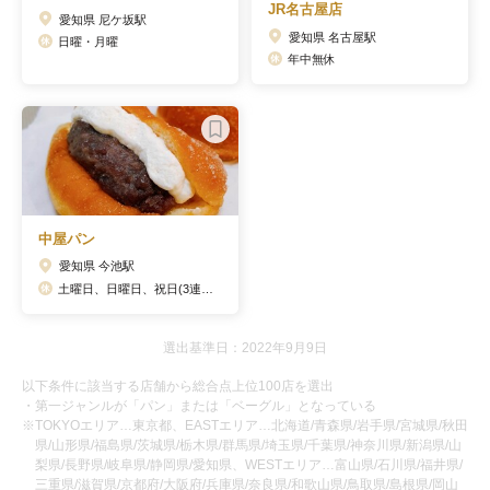
JR名古屋店
愛知県 尼ケ坂駅
愛知県 名古屋駅
日曜・月曜
年中無休
中屋パン
愛知県 今池駅
土曜日、日曜日、祝日(3連休の場合,祝日の金･土曜は営業)
選出基準日：2022年9月9日
以下条件に該当する店舗から総合点上位100店を選出
・第一ジャンルが「パン」または「ベーグル」となっている
※TOKYOエリア…東京都、EASTエリア…北海道/青森県/岩手県/宮城県/秋田
県/山形県/福島県/茨城県/栃木県/群馬県/埼玉県/千葉県/神奈川県/新潟県/山
梨県/長野県/岐阜県/静岡県/愛知県、WESTエリア…富山県/石川県/福井県/
三重県/滋賀県/京都府/大阪府/兵庫県/奈良県/和歌山県/鳥取県/島根県/岡山