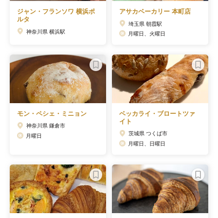
ジャン・フランソワ 横浜ポ
アサカベーカリー 本町店
ルタ
埼玉県 朝霞駅
神奈川県 横浜駅
月曜日、火曜日
モン・ペシェ・ミニョン
ベッカライ・ブロートツァ
イト
神奈川県 鎌倉市
茨城県 つくば市
月曜日
月曜日、日曜日