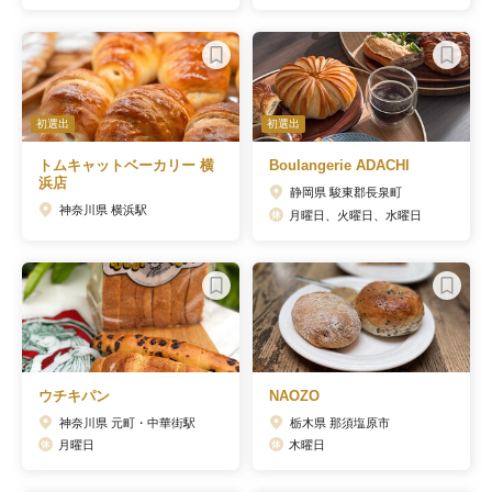
初選出
初選出
トムキャットベーカリー 横
Boulangerie ADACHI
浜店
静岡県 駿東郡長泉町
神奈川県 横浜駅
月曜日、火曜日、水曜日
ウチキパン
NAOZO
神奈川県 元町・中華街駅
栃木県 那須塩原市
月曜日
木曜日