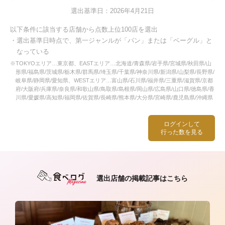
選出基準日：2026年4月21日
以下条件に該当する店舗から点数上位100店を選出
・選出基準日時点で、第一ジャンルが「パン」または「ベーグル」と
なっている
※TOKYOエリア…東京都、EASTエリア…北海道/青森県/岩手県/宮城県/秋田県/山
形県/福島県/茨城県/栃木県/群馬県/埼玉県/千葉県/神奈川県/新潟県/山梨県/長野県/
岐阜県/静岡県/愛知県、WESTエリア…富山県/石川県/福井県/三重県/滋賀県/京都
府/大阪府/兵庫県/奈良県/和歌山県/鳥取県/島根県/岡山県/広島県/山口県/徳島県/香
川県/愛媛県/高知県/福岡県/佐賀県/長崎県/熊本県/大分県/宮崎県/鹿児島県/沖縄県
ログインして
行った数を見る
選出店舗の掲載記事はこちら