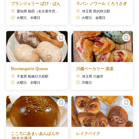
ブランジェリー ぱぴ・ぱん
ラパン ノワール くろうさぎ
愛知県 植田（名古屋市営）駅
埼玉県 西武秩父駅
火曜日、水曜日
火曜日、金曜日
Boulangerie Queue
川越ベーカリー 楽楽
千葉県 船橋日大前駅
埼玉県 川越市
火曜日、水曜日
月曜日
こころにあまいあんぱんや
レイクベイク
JR名古屋店