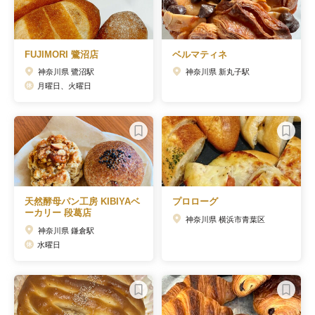
FUJIMORI 鷺沼店
ベルマティネ
神奈川県 鷺沼駅
神奈川県 新丸子駅
月曜日、火曜日
天然酵母パン工房 KIBIYAベ
プロローグ
ーカリー 段葛店
神奈川県 横浜市青葉区
神奈川県 鎌倉駅
水曜日