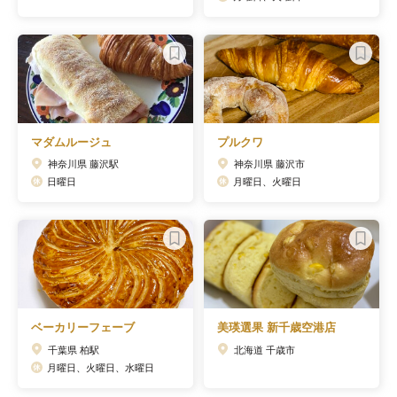
マダムルージュ
プルクワ
神奈川県 藤沢駅
神奈川県 藤沢市
日曜日
月曜日、火曜日
ベーカリーフェーブ
美瑛選果 新千歳空港店
千葉県 柏駅
北海道 千歳市
月曜日、火曜日、水曜日