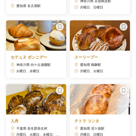
神奈川県 京急鶴見駅
愛知県 名古屋駅
月曜日、日曜日
セテュヌ ボンニデー
スーリープー
神奈川県 向ケ丘遊園駅
愛知県 鶴舞駅
火曜日、水曜日
月曜日、火曜日
人舟
テトラ コンタ
千葉県 長生郡長生村
愛知県 尼ケ坂駅
月曜日、火曜日、水曜日、木曜日、金曜日
月曜日、日曜日