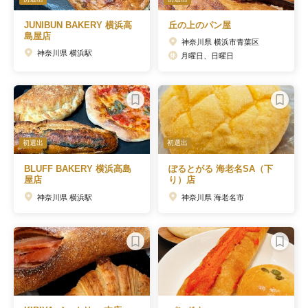
JUNIBUN BAKERY 横浜高
丘の上のパン屋
島屋店
神奈川県 横浜市青葉区
神奈川県 横浜駅
月曜日、日曜日
初選出
初選出
BLUFF BAKERY 横浜高島
ぽるとがる 海老名SA（下
屋店
り）店
神奈川県 横浜駅
神奈川県 海老名市