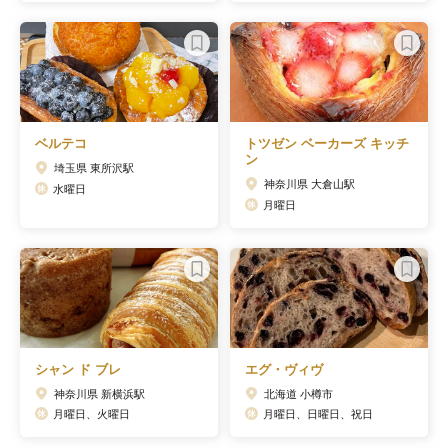
ベルテコ
トツゼン ベーカーズ キッチ
ン
埼玉県 東所沢駅
神奈川県 大倉山駅
水曜日
月曜日
シャン ド ブレ
エグ・ヴィヴ
神奈川県 新横浜駅
北海道 小樽市
月曜日、火曜日
月曜日、日曜日、祝日