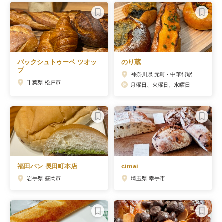
バックシュトゥーベ ツオッ
のり蔵
プ
神奈川県 元町・中華街駅
千葉県 松戸市
月曜日、火曜日、水曜日
福田パン 長田町本店
cimai
岩手県 盛岡市
埼玉県 幸手市