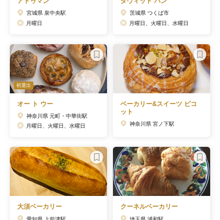
アドゥマン
ダヴィッド パン
宮城県 泉中央駅
茨城県 つくば市
月曜日
月曜日、火曜日、水曜日
初選出
オー ト ウー
ベーカリー&スイーツ ピコ
ット
神奈川県 元町・中華街駅
神奈川県 宮ノ下駅
月曜日、火曜日、水曜日
大須ベーカリー
クーネルベーカリー
愛知県 上前津駅
埼玉県 浦和駅