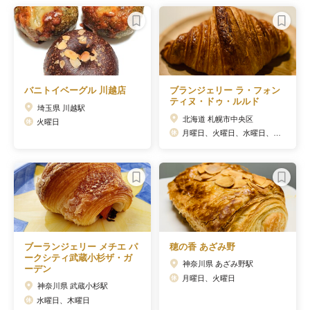
バニトイベーグル 川越店
ブランジェリー ラ・フォン
ティヌ・ドゥ・ルルド
埼玉県 川越駅
北海道 札幌市中央区
火曜日
月曜日、火曜日、水曜日、木曜日、金曜日、日曜日、祝日
ブーランジェリー メチエ パ
穂の香 あざみ野
ークシティ武蔵小杉ザ・ガ
神奈川県 あざみ野駅
ーデン
月曜日、火曜日
神奈川県 武蔵小杉駅
水曜日、木曜日