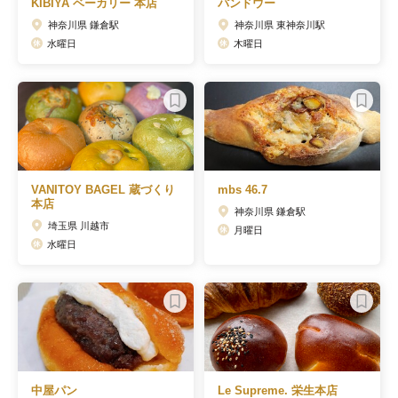
KIBIYA ベーカリー 本店
パンドウー
神奈川県 鎌倉駅
神奈川県 東神奈川駅
水曜日
木曜日
VANITOY BAGEL 蔵づくり
mbs 46.7
本店
神奈川県 鎌倉駅
埼玉県 川越市
月曜日
水曜日
中屋パン
Le Supreme. 栄生本店