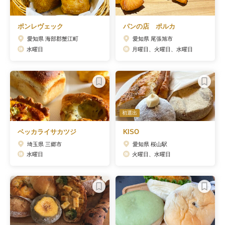
ポンレヴェック
パンの店 ポルカ
愛知県 海部郡蟹江町
愛知県 尾張旭市
水曜日
月曜日、火曜日、水曜日
初選出
ベッカライサカツジ
KISO
埼玉県 三郷市
愛知県 桜山駅
水曜日
火曜日、水曜日