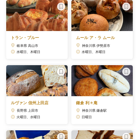
トラン・ブルー
ムール ア・ラ ムール
岐阜県 高山市
神奈川県 伊勢原市
水曜日、木曜日
水曜日、木曜日
ルヴァン 信州上田店
鎌倉 利々庵
長野県 上田市
神奈川県 鎌倉駅
火曜日、水曜日
日曜日