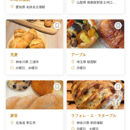
山梨県 南都留郡富士河口湖町
愛知県 名鉄名古屋駅
充麦
アーブル
神奈川県 三浦市
埼玉県 朝霞駅
火曜日、水曜日
月曜日
麦音
ラフォレ・エ・ラターブル
北海道 帯広市
神奈川県 和田塚駅
月曜日、火曜日