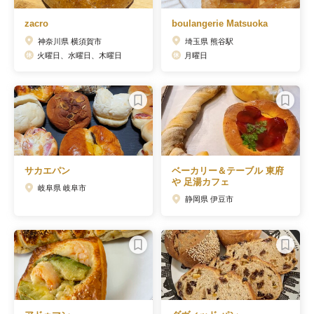
zacro
boulangerie Matsuoka
神奈川県 横須賀市
埼玉県 熊谷駅
火曜日、水曜日、木曜日
月曜日
サカエパン
ベーカリー＆テーブル 東府
や 足湯カフェ
岐阜県 岐阜市
静岡県 伊豆市