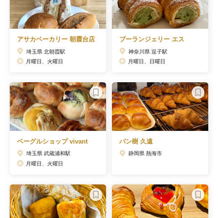
アサカベーカリー 朝霞台店
ブーランジェリー エス
埼玉県 北朝霞駅
神奈川県 逗子駅
月曜日、火曜日
月曜日、日曜日
ベーグルショップ vivant
パン樹 久遠
埼玉県 武蔵浦和駅
静岡県 熱海市
月曜日、火曜日