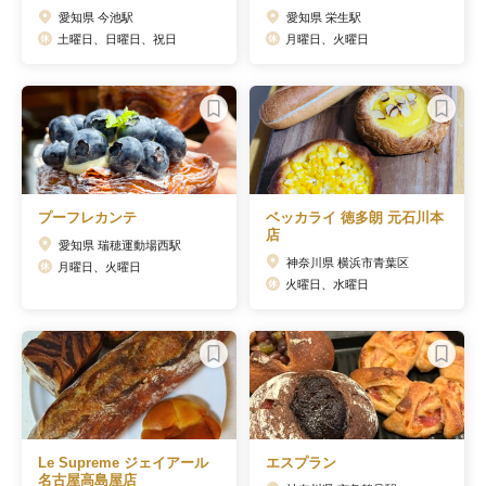
愛知県 今池駅
愛知県 栄生駅
土曜日、日曜日、祝日
月曜日、火曜日
プーフレカンテ
ベッカライ 徳多朗 元石川本
店
愛知県 瑞穂運動場西駅
神奈川県 横浜市青葉区
月曜日、火曜日
火曜日、水曜日
Le Supreme ジェイアール
エスプラン
名古屋高島屋店