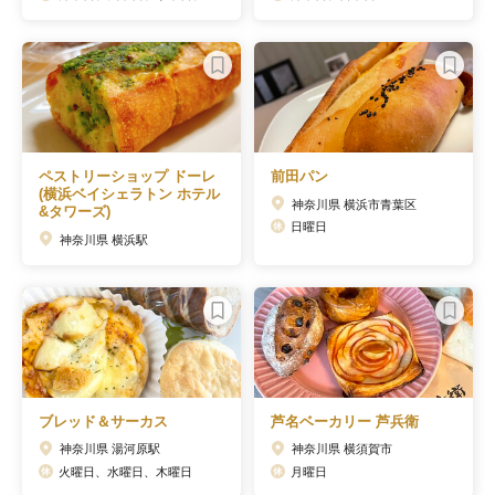
ペストリーショップ ドーレ
前田パン
(横浜ベイシェラトン ホテル
神奈川県 横浜市青葉区
&タワーズ)
日曜日
神奈川県 横浜駅
ブレッド＆サーカス
芦名ベーカリー 芦兵衛
神奈川県 湯河原駅
神奈川県 横須賀市
火曜日、水曜日、木曜日
月曜日