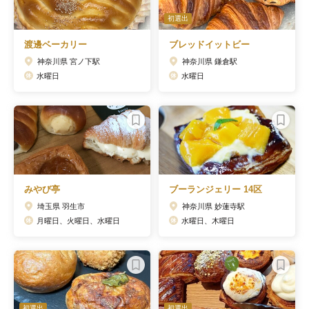
初選出
渡邊ベーカリー
ブレッドイットビー
神奈川県 宮ノ下駅
神奈川県 鎌倉駅
水曜日
水曜日
みやび亭
ブーランジェリー 14区
埼玉県 羽生市
神奈川県 妙蓮寺駅
月曜日、火曜日、水曜日
水曜日、木曜日
初選出
初選出