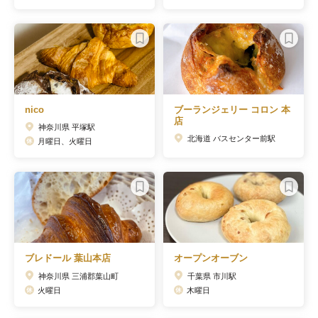
nico
ブーランジェリー コロン 本
店
神奈川県 平塚駅
北海道 バスセンター前駅
月曜日、火曜日
ブレドール 葉山本店
オープンオーブン
神奈川県 三浦郡葉山町
千葉県 市川駅
火曜日
木曜日