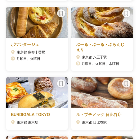
ポワンタージュ
ぶーる・ぶーる・ぶらんじ
ぇり
東京都 麻布十番駅
東京都 八王子駅
月曜日、火曜日
月曜日、火曜日、水曜日
BURDIGALA TOKYO
ル・プチメック 日比谷店
東京都 東京駅
東京都 日比谷駅