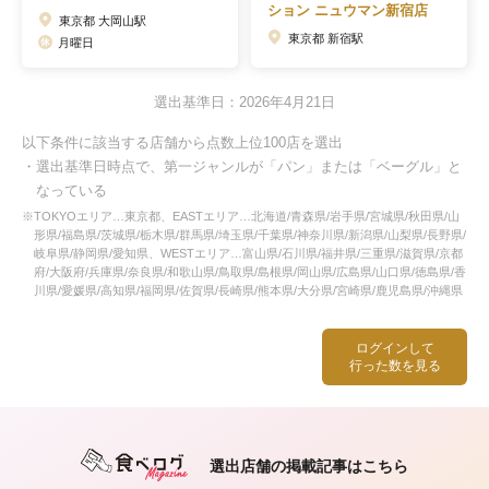
ション ニュウマン新宿店
東京都 大岡山駅
東京都 新宿駅
月曜日
選出基準日：2026年4月21日
以下条件に該当する店舗から点数上位100店を選出
・選出基準日時点で、第一ジャンルが「パン」または「ベーグル」と
なっている
※TOKYOエリア…東京都、EASTエリア…北海道/青森県/岩手県/宮城県/秋田県/山
形県/福島県/茨城県/栃木県/群馬県/埼玉県/千葉県/神奈川県/新潟県/山梨県/長野県/
岐阜県/静岡県/愛知県、WESTエリア…富山県/石川県/福井県/三重県/滋賀県/京都
府/大阪府/兵庫県/奈良県/和歌山県/鳥取県/島根県/岡山県/広島県/山口県/徳島県/香
川県/愛媛県/高知県/福岡県/佐賀県/長崎県/熊本県/大分県/宮崎県/鹿児島県/沖縄県
ログインして
行った数を見る
選出店舗の掲載記事はこちら