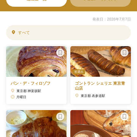
発表日：2026年7月7日
すべて
初選出
パン・デ・フィロゾフ
ゴントラン シェリエ 東京青
山店
東京都 神楽坂駅
東京都 表参道駅
月曜日