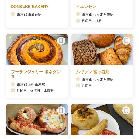
DONSUKE BAKERY
イエンセン
東京都 東新宿駅
東京都 代々木八幡駅
日曜日、祝日
ブーランジェリー ボネダン
ルヴァン 富ヶ谷店
ヌ
東京都 代々木八幡駅
東京都 三軒茶屋駅
月曜日
月曜日、火曜日、水曜日