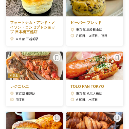
フォートナム・アンド・メ
ビーバー ブレッド
イソン・コンセプトショッ
東京都 馬喰横山駅
プ 日本橋三越店
月曜日、火曜日、祝日
東京都 三越前駅
初選出
レジニシエ
TOLO PAN TOKYO
東京都 根津駅
東京都 池尻大橋駅
月曜日
火曜日、水曜日