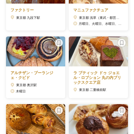
ファクトリー
マニュファクチュア
東京都 九段下駅
東京都 浅草（東武・都営・メトロ）駅
月曜日、火曜日、水曜日、木曜日、金曜日
アルチザン・ブーランジ
ラ ブティック ドゥ ジョエ
ェ・クピド
ル・ロブション 丸の内ブリ
ックスクエア店
東京都 奥沢駅
東京都 二重橋前駅
木曜日