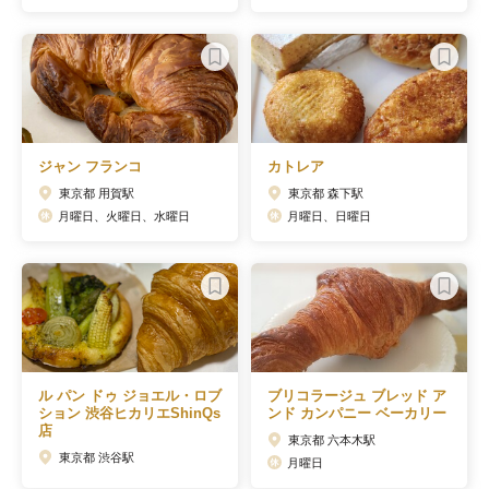
ジャン フランコ
カトレア
東京都 用賀駅
東京都 森下駅
月曜日、火曜日、水曜日
月曜日、日曜日
ル パン ドゥ ジョエル・ロブ
ブリコラージュ ブレッド ア
ション 渋谷ヒカリエShinQs
ンド カンパニー ベーカリー
店
東京都 六本木駅
東京都 渋谷駅
月曜日