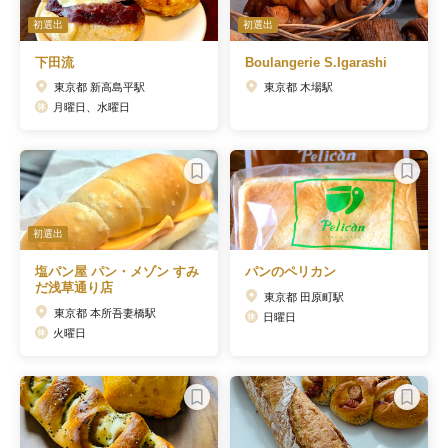
初選出
初選出
下田流
Boulangerie S.Igarashi
東京都 新高島平駅
東京都 木場駅
月曜日、水曜日
初選出
塩パン屋 パン・メゾン すみ
パンのペリカン
だ浅草通り店
東京都 田原町駅
東京都 本所吾妻橋駅
日曜日
火曜日