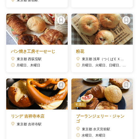
東京都 新宿駅
パン焼き工房そーせーじ
粉花
東京都 西荻窪駅
東京都 浅草（つくばＥＸＰ）駅
月曜日、木曜日
月曜日、火曜日、日曜日、祝日
初選出
リンデ 吉祥寺本店
ブーランジェリー・ジャン
ゴ
東京都 吉祥寺駅
東京都 水天宮前駅
水曜日、木曜日