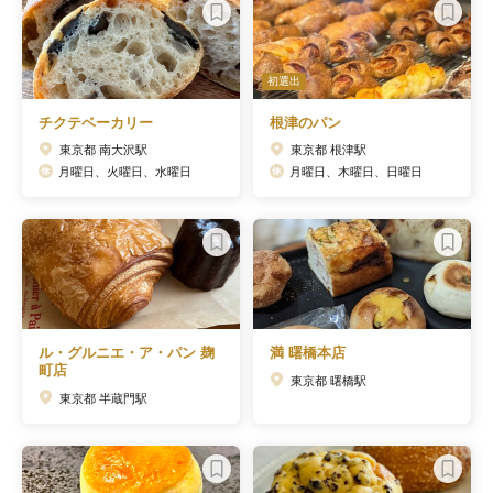
初選出
チクテベーカリー
根津のパン
東京都 南大沢駅
東京都 根津駅
月曜日、火曜日、水曜日
月曜日、木曜日、日曜日
ル・グルニエ・ア・パン 麹
満 曙橋本店
町店
東京都 曙橋駅
東京都 半蔵門駅