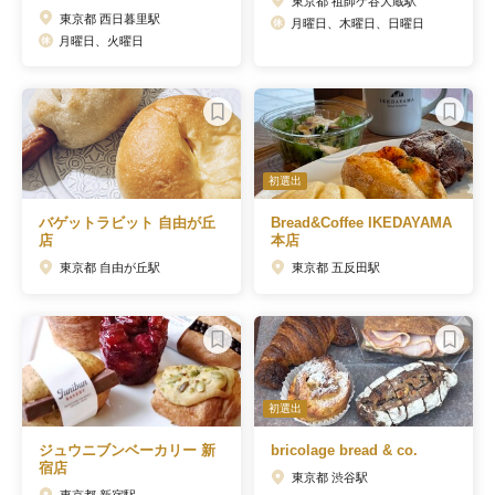
東京都 祖師ケ谷大蔵駅
東京都 西日暮里駅
月曜日、木曜日、日曜日
月曜日、火曜日
初選出
バゲットラビット 自由が丘
Bread&Coffee IKEDAYAMA
店
本店
東京都 自由が丘駅
東京都 五反田駅
初選出
ジュウニブンベーカリー 新
bricolage bread & co.
宿店
東京都 渋谷駅