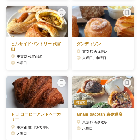
ヒルサイドパントリー 代官
ダンディゾン
山
東京都 吉祥寺駅
東京都 代官山駅
火曜日、水曜日
水曜日
初選出
トロ コーヒーアンドベーカ
amam dacotan 表参道店
リー
東京都 表参道駅
東京都 世田谷代田駅
水曜日
火曜日