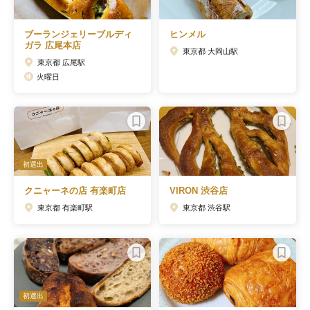
ブーランジェリーブルディ
ヒンメル
ガラ 広尾本店
東京都 大岡山駅
東京都 広尾駅
火曜日
初選出
クニャーネの店 有楽町店
VIRON 渋谷店
東京都 有楽町駅
東京都 渋谷駅
初選出