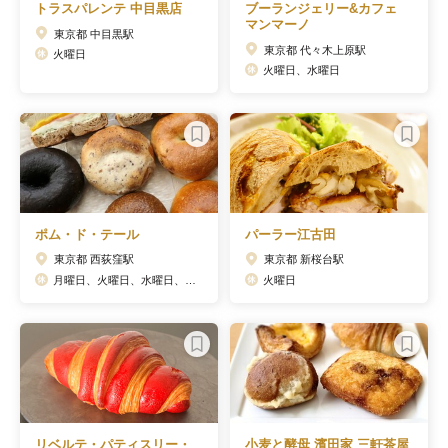
トラスパレンテ 中目黒店
ブーランジェリー&カフェ
マンマーノ
東京都 中目黒駅
東京都 代々木上原駅
火曜日
火曜日、水曜日
ポム・ド・テール
パーラー江古田
東京都 西荻窪駅
東京都 新桜台駅
月曜日、火曜日、水曜日、土曜日
火曜日
リベルテ・パティスリー・
小麦と酵母 濱田家 三軒茶屋