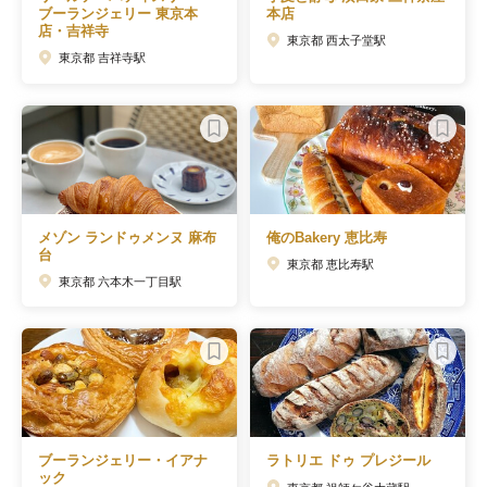
ブーランジェリー 東京本
本店
店・吉祥寺
東京都 西太子堂駅
東京都 吉祥寺駅
メゾン ランドゥメンヌ 麻布
俺のBakery 恵比寿
台
東京都 恵比寿駅
東京都 六本木一丁目駅
ブーランジェリー・イアナ
ラトリエ ドゥ プレジール
ック