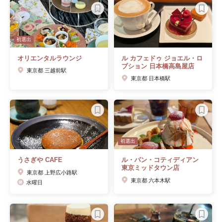
初選出
オリエンタルラウンジ
ル カフェドゥ ジョエル・ロ
ブション 日本橋高島屋店
東京都 三越前駅
東京都 日本橋駅
初選出
うさぎや CAFE
ル・パン・コティディアン
東京ミッドタウン店
東京都 上野広小路駅
東京都 六本木駅
水曜日