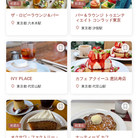
初選出
初選出
ザ・ロビーラウンジ＆バー
バー＆ラウンジ トゥエンテ
ィエイト コンラッド東京
東京都 六本木駅
東京都 汐留駅
IVY PLACE
カフェ アクイーユ 恵比寿店
東京都 代官山駅
東京都 代官山駅
初選出
初選出
オクサワ・ファクトリー・
ナッティーズ カフ