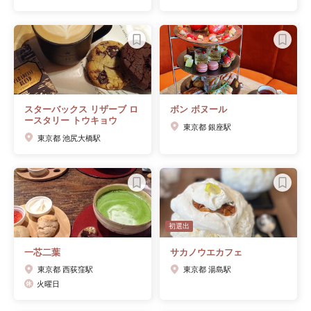
スターバックス リザーブ ロ
ボン ボヌール
ースタリー トウキョウ
東京都 銀座駅
東京都 池尻大橋駅
初選出
一芯二葉
サカノウエカフェ
東京都 西荻窪駅
東京都 湯島駅
火曜日