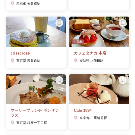
東京都 表参道駅
初選出
crisscross
カフェタナカ 本店
東京都 表参道駅
愛知県 上飯田駅
マーサーブランチ ギンザテ
Cafe 1894
ラス
東京都 二重橋前駅
東京都 銀座一丁目駅