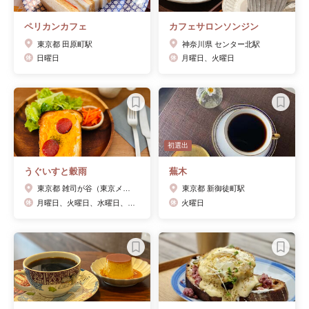
ペリカンカフェ
カフェサロンソンジン
東京都 田原町駅
神奈川県 センター北駅
日曜日
月曜日、火曜日
初選出
うぐいすと穀雨
蕪木
東京都 雑司が谷（東京メトロ）駅
東京都 新御徒町駅
月曜日、火曜日、水曜日、金曜日
火曜日