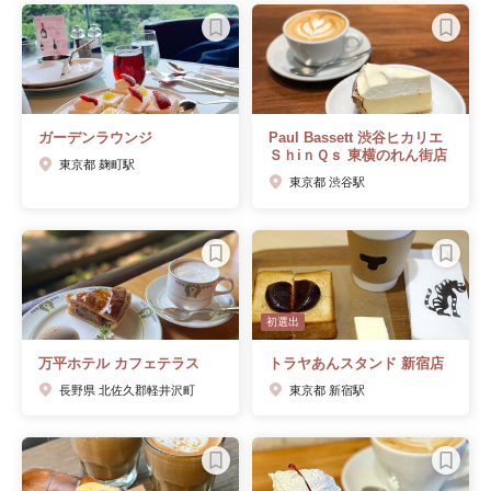
ガーデンラウンジ
Paul Bassett 渋谷ヒカリエ
ＳｈiｎＱｓ 東横のれん街店
東京都 麹町駅
東京都 渋谷駅
初選出
万平ホテル カフェテラス
トラヤあんスタンド 新宿店
長野県 北佐久郡軽井沢町
東京都 新宿駅