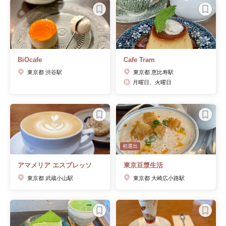
BiOcafe
Cafe Tram
東京都 渋谷駅
東京都 恵比寿駅
月曜日、火曜日
初選出
アマメリア エスプレッソ
東京豆漿生活
東京都 武蔵小山駅
東京都 大崎広小路駅