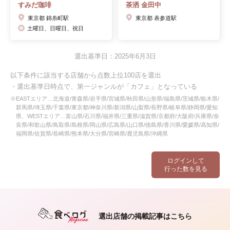
すみだ珈琲
茶洒 金田中
東京都 錦糸町駅
東京都 表参道駅
土曜日、日曜日、祝日
選出基準日：2025年6月3日
以下条件に該当する店舗から点数上位100店を選出
・選出基準日時点で、第一ジャンルが「カフェ」となっている
※EASTエリア…北海道/青森県/岩手県/宮城県/秋田県/山形県/福島県/茨城県/栃木県/
群馬県/埼玉県/千葉県/東京都/神奈川県/新潟県/山梨県/長野県/岐阜県/静岡県/愛知
県、WESTエリア…富山県/石川県/福井県/三重県/滋賀県/京都府/大阪府/兵庫県/奈
良県/和歌山県/鳥取県/島根県/岡山県/広島県/山口県/徳島県/香川県/愛媛県/高知県/
福岡県/佐賀県/長崎県/熊本県/大分県/宮崎県/鹿児島県/沖縄県
ログインして
行った数を見る
選出店舗の掲載記事はこちら