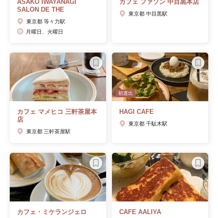
ASAKO IWAYANAGI
カフェ ファソン 中目黒本店
SALON DE THE
東京都 中目黒駅
東京都 等々力駅
月曜日、火曜日
初選出
カフェ マメヒコ 三軒茶屋本
HAGI CAFE
店
東京都 千駄木駅
東京都 三軒茶屋駅
カフェ・ミケランジェロ
CAFE AALIYA