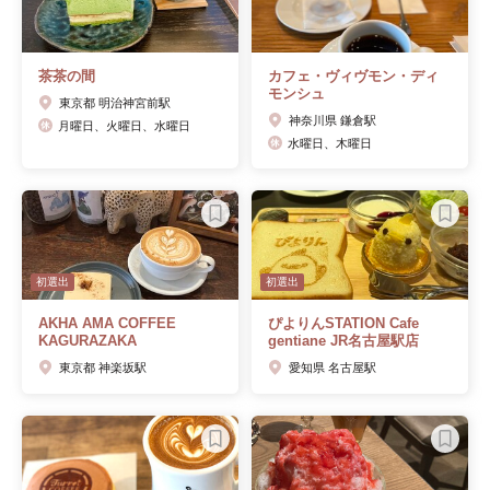
茶茶の間
カフェ・ヴィヴモン・ディ
モンシュ
東京都 明治神宮前駅
神奈川県 鎌倉駅
月曜日、火曜日、水曜日
水曜日、木曜日
初選出
初選出
AKHA AMA COFFEE
ぴよりんSTATION Cafe
KAGURAZAKA
gentiane JR名古屋駅店
東京都 神楽坂駅
愛知県 名古屋駅