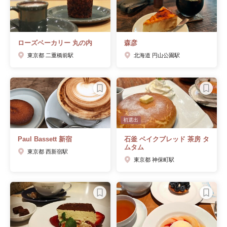
ローズベーカリー 丸の内
森彦
東京都 二重橋前駅
北海道 円山公園駅
初選出
Paul Bassett 新宿
石釜 ベイクブレッド 茶房 タ
ムタム
東京都 西新宿駅
東京都 神保町駅