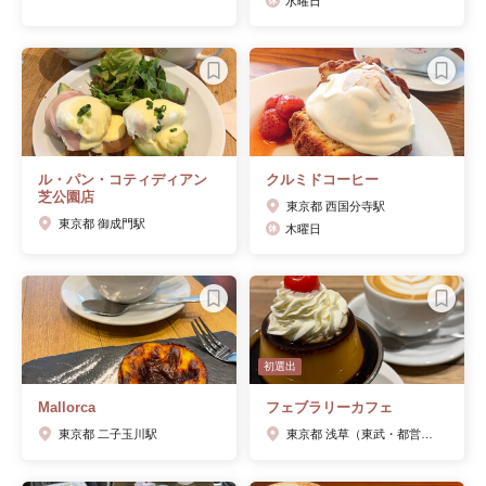
水曜日
ル・パン・コティディアン
クルミドコーヒー
芝公園店
東京都 西国分寺駅
東京都 御成門駅
木曜日
初選出
Mallorca
フェブラリーカフェ
東京都 二子玉川駅
東京都 浅草（東武・都営・メトロ）駅