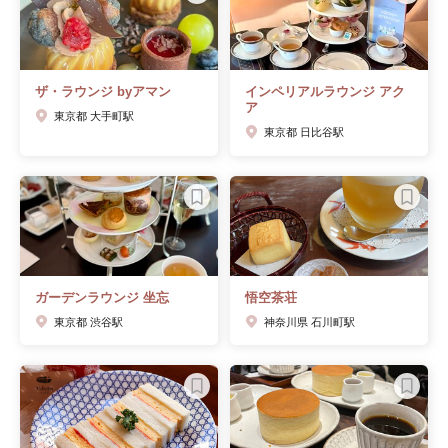
ザ・ラウンジ byアマン
インペリアルラウンジ アク
ア
東京都 大手町駅
東京都 日比谷駅
ガーデンラウンジ 坐忘
悟空茶荘
東京都 渋谷駅
神奈川県 石川町駅