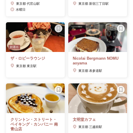
東京都 代官山駅
東京都 新宿三丁目駅
水曜日
初選出
ザ・ロビーラウンジ
Nicolai Bergmann NOMU
aoyama
東京都 東京駅
東京都 表参道駅
クリントン・ストリート・
文明堂カフェ
ベイキング・カンパニー 南
東京都 三越前駅
青山店