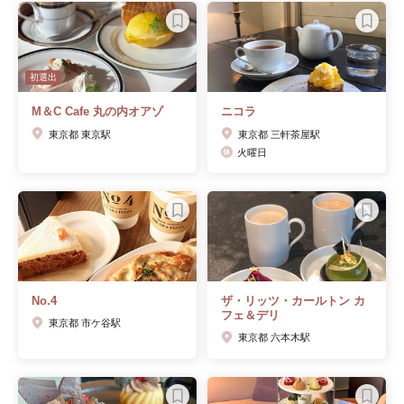
初選出
M＆C Cafe 丸の内オアゾ
ニコラ
東京都 東京駅
東京都 三軒茶屋駅
火曜日
No.4
ザ・リッツ・カールトン カ
フェ＆デリ
東京都 市ケ谷駅
東京都 六本木駅