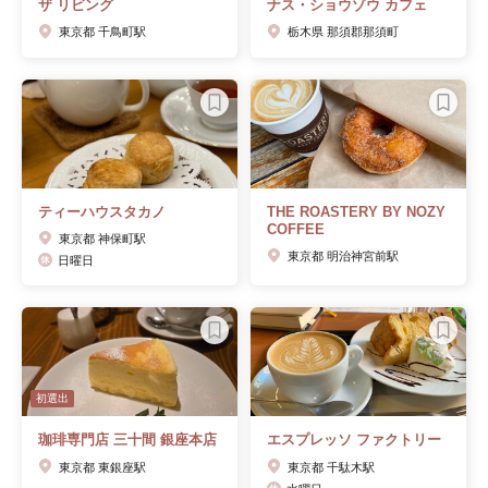
ザ リビング
ナス・ショウゾウ カフェ
東京都 千鳥町駅
栃木県 那須郡那須町
ティーハウスタカノ
THE ROASTERY BY NOZY
COFFEE
東京都 神保町駅
東京都 明治神宮前駅
日曜日
初選出
珈琲専門店 三十間 銀座本店
エスプレッソ ファクトリー
東京都 東銀座駅
東京都 千駄木駅