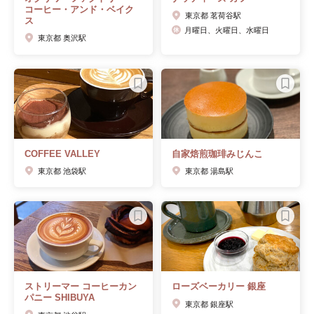
コーヒー・アンド・ベイク
東京都 茗荷谷駅
ス
月曜日、火曜日、水曜日
東京都 奥沢駅
COFFEE VALLEY
自家焙煎珈琲みじんこ
東京都 池袋駅
東京都 湯島駅
ストリーマー コーヒーカン
ローズベーカリー 銀座
パニー SHIBUYA
東京都 銀座駅