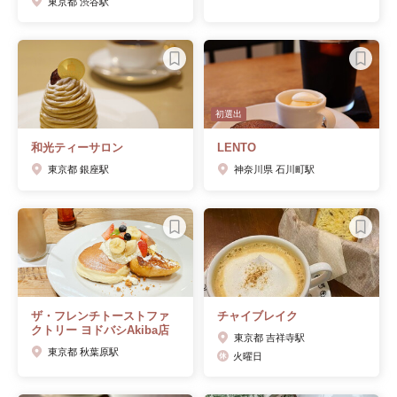
東京都 渋谷駅
初選出
和光ティーサロン
LENTO
東京都 銀座駅
神奈川県 石川町駅
ザ・フレンチトーストファ
チャイブレイク
クトリー ヨドバシAkiba店
東京都 吉祥寺駅
東京都 秋葉原駅
火曜日