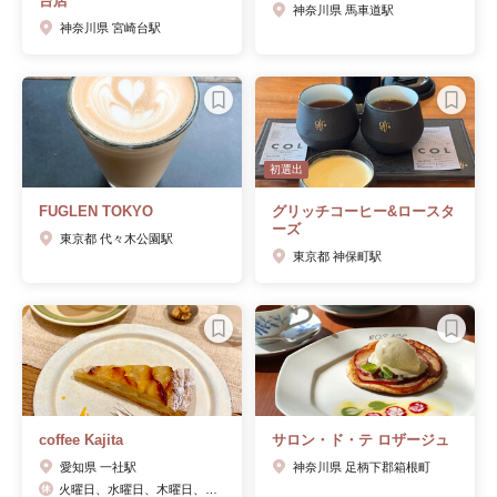
台店
神奈川県 馬車道駅
神奈川県 宮崎台駅
初選出
FUGLEN TOKYO
グリッチコーヒー&ロースタ
ーズ
東京都 代々木公園駅
東京都 神保町駅
coffee Kajita
サロン・ド・テ ロザージュ
愛知県 一社駅
神奈川県 足柄下郡箱根町
火曜日、水曜日、木曜日、金曜日