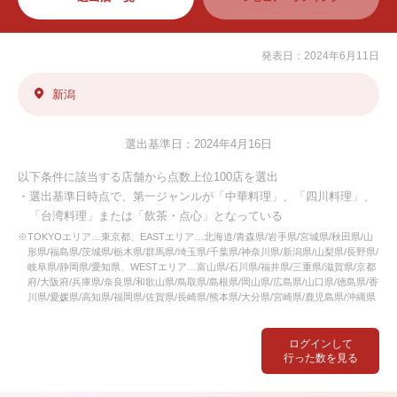
発表日：2024年6月11日
新潟
選出基準日：2024年4月16日
以下条件に該当する店舗から点数上位100店を選出
・選出基準日時点で、第一ジャンルが「中華料理」、「四川料理」、
「台湾料理」または「飲茶・点心」となっている
※TOKYOエリア…東京都、EASTエリア…北海道/青森県/岩手県/宮城県/秋田県/山
形県/福島県/茨城県/栃木県/群馬県/埼玉県/千葉県/神奈川県/新潟県/山梨県/長野県/
岐阜県/静岡県/愛知県、WESTエリア…富山県/石川県/福井県/三重県/滋賀県/京都
府/大阪府/兵庫県/奈良県/和歌山県/鳥取県/島根県/岡山県/広島県/山口県/徳島県/香
川県/愛媛県/高知県/福岡県/佐賀県/長崎県/熊本県/大分県/宮崎県/鹿児島県/沖縄県
ログインして
行った数を見る