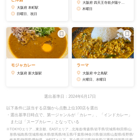
大阪府 四天王寺前夕陽ケ丘駅
大阪府 本町駅
木曜日
日曜日、祝日
モジャカレー
ラーマ
大阪府 新大阪駅
大阪府 中之島駅
火曜日、水曜日
選出基準日：2024年6月17日
以下条件に該当する店舗から点数上位100店を選出
・選出基準日時点で、第一ジャンルが「カレー」、「インドカレー」
または「スープカレー」となっている
※TOKYOエリア…東京都、EASTエリア…北海道/青森県/岩手県/宮城県/秋田県/山
形県/福島県/茨城県/栃木県/群馬県/埼玉県/千葉県/神奈川県/新潟県/山梨県/長野県/
岐阜県/静岡県/愛知県、WESTエリア…富山県/石川県/福井県/三重県/滋賀県/京都