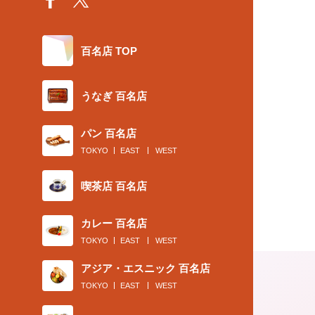
百名店 TOP
うなぎ 百名店
パン 百名店
TOKYO
EAST
WEST
喫茶店 百名店
カレー 百名店
TOKYO
EAST
WEST
アジア・エスニック 百名店
TOKYO
EAST
WEST