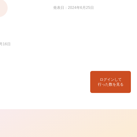
発表日：2024年6月25日
月16日
ログインして
行った数を見る
ら