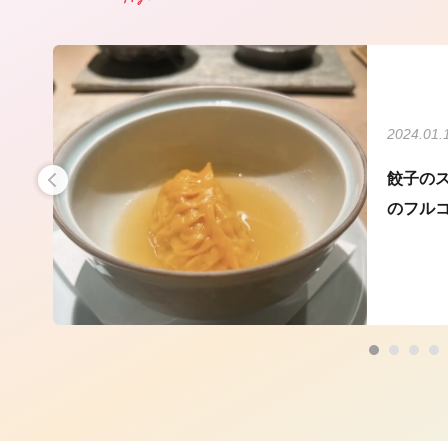
2024.01.
薦
餃子のス
のフルコ