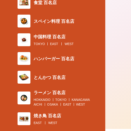
食堂 百名店
スペイン料理 百名店
中国料理 百名店
2021.08.26
TOKYO
EAST
WEST
老舗の名店・決定版！ 地元ライター推
ハンバーガー 百名店
「博多ひとくち餃子」5選
とんかつ 百名店
ラーメン 百名店
HOKKAIDO
TOKYO
KANAGAWA
AICHI
OSAKA
EAST
WEST
焼き鳥 百名店
EAST
WEST