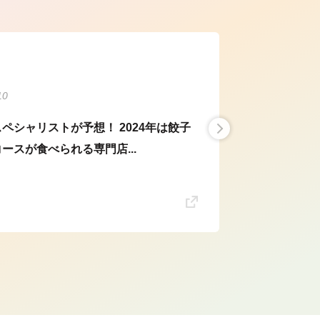
10
ペシャリストが予想！ 2024年は餃子
ースが食べられる専門店...