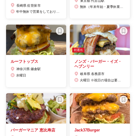
東京都 代官山駅
長崎県 佐世保市
無休（年末年始・夏季休業あり）
年中無休で営業をしております。（急な店舗メンテナンス等で休む事がございます）
初選出
ルーフトップス
ノンズ・バーガー・イズ・
ヘブンリー
神奈川県 鎌倉駅
岐阜県 各務原市
水曜日
火曜日 ※祝日の場合は要確認
バーガーマニア 恵比寿店
Jack37Burger