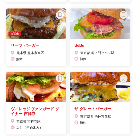
初選出
リーフ バーガー
BeBu
熊本県 熊本市南区
東京都 虎ノ門ヒルズ駅
無休
無休
ヴィレッジヴァンガード ダ
ザ グレートバーガー
イナー 吉祥寺
東京都 明治神宮前駅
東京都 吉祥寺駅
無休
なし（年始休み）