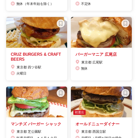
無休（年末年始を除く）
不定休
CRUZ BURGERS & CRAFT
バーガーマニア 広尾店
BEERS
東京都 広尾駅
東京都 四ツ谷駅
無休
火曜日
初選出
マンチズ バーガー シャック
オールドニューダイナー
東京都 芝公園駅
東京都 西国立駅
毎週月曜日、＊４月１９日（火）はお休みです。＊3月21日（月祝）は時短営業致します。（祝日の場合は営業。翌日火曜日は振替休日となります）第１、３火曜日(年末年始やGWなど長期の祝日がある月は除く）
月曜日（月曜が祝日の場合、火曜日が休み。）