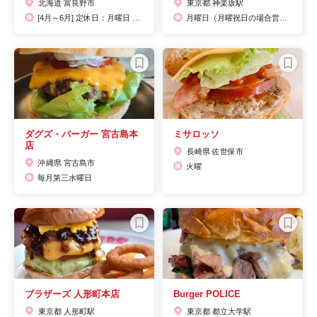
北海道 富良野市
東京都 神楽坂駅
[4月～6月] 定休日：月曜日 [7月～8月]定休日：無休 予定[9月～10月]定休日：木曜日 ※2021年の営業は11月3日（水）で終了致しました。 2022年の営業は4月下旬を予定しております。
月曜日（月曜祝日の場合営業、振替で翌火曜定休）
ダグズ・バーガー 宮古島本
ミサロッソ
店
長崎県 佐世保市
沖縄県 宮古島市
火曜
毎月第三水曜日
ブラザーズ 人形町本店
Burger POLICE
東京都 人形町駅
東京都 都立大学駅