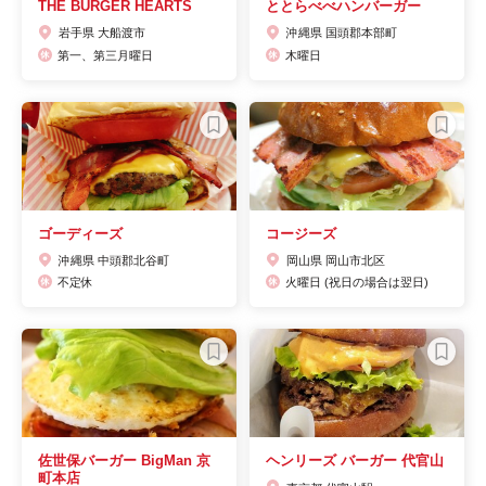
THE BURGER HEARTS
ととらべべハンバーガー
岩手県 大船渡市
沖縄県 国頭郡本部町
第一、第三月曜日
木曜日
ゴーディーズ
コージーズ
沖縄県 中頭郡北谷町
岡山県 岡山市北区
不定休
火曜日 (祝日の場合は翌日)
佐世保バーガー BigMan 京
ヘンリーズ バーガー 代官山
町本店