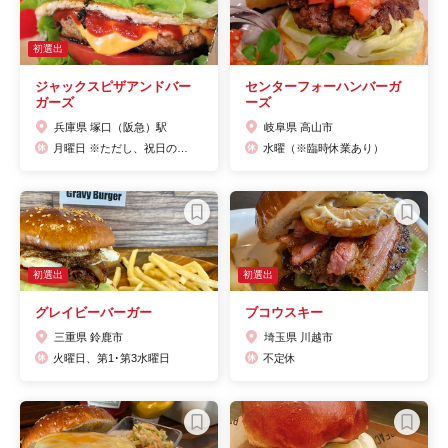
初選出
ジャックスピザアンドバー
センターフォーハンバーガ
ガーズ
ーズ
兵庫県 塚口（阪急）駅
岐阜県 高山市
月曜日 ※ただし、祝日の時は営業
水曜（※臨時休業あり）
初選出
初選出
グレイビーバーガー
ブコウスキー
三重県 鈴鹿市
埼玉県 川越市
火曜日、第1･第3水曜日
不定休