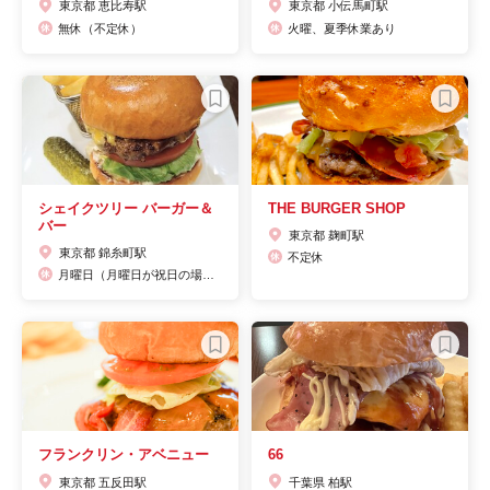
東京都 恵比寿駅
東京都 小伝馬町駅
無休（不定休）
火曜、夏季休業あり
シェイクツリー バーガー＆
THE BURGER SHOP
バー
東京都 麹町駅
東京都 錦糸町駅
不定休
月曜日（月曜日が祝日の場合、翌火曜日定休）
フランクリン・アベニュー
66
東京都 五反田駅
千葉県 柏駅