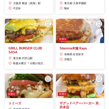
大阪府 難波（南海）駅
東京都 大泉学園駅
不定休
無休
初選出
GRILL BURGER CLUB
Stamina本舗 Kaya
SASA
長崎県 佐世保市
東京都 代官山駅
月曜日
毎週火曜日 ＊火曜が祝日の場合営業。翌日水曜を休業とします。
初選出
初選出
トミーズ
ザグッドベアーバーガー 貝
沢本店