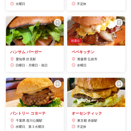
火曜日
不定休
初選出
ハンサム バーガー
ペペキッチン
愛知県 伏見駅
青森県 弘前市
日曜日・月曜日・祝日
水曜日
パントリー コヨーテ
オーセンティック
千葉県 葭川公園駅
東京都 赤坂駅
水曜日、第３火曜日
不定休