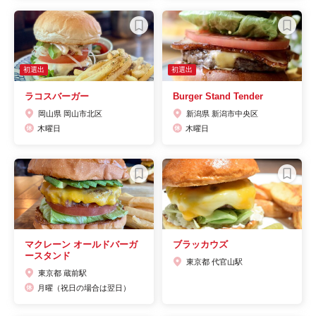
初選出
初選出
ラコスバーガー
Burger Stand Tender
岡山県 岡山市北区
新潟県 新潟市中央区
木曜日
木曜日
マクレーン オールドバーガ
ブラッカウズ
ースタンド
東京都 代官山駅
東京都 蔵前駅
月曜（祝日の場合は翌日）