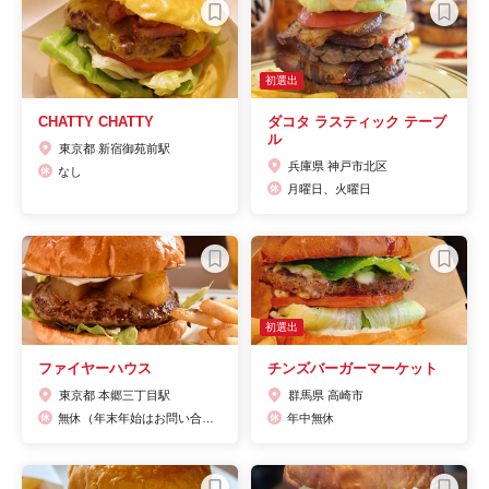
初選出
CHATTY CHATTY
ダコタ ラスティック テーブ
ル
東京都 新宿御苑前駅
兵庫県 神戸市北区
なし
月曜日、火曜日
初選出
ファイヤーハウス
チンズバーガーマーケット
東京都 本郷三丁目駅
群馬県 高崎市
無休（年末年始はお問い合わせください）
年中無休