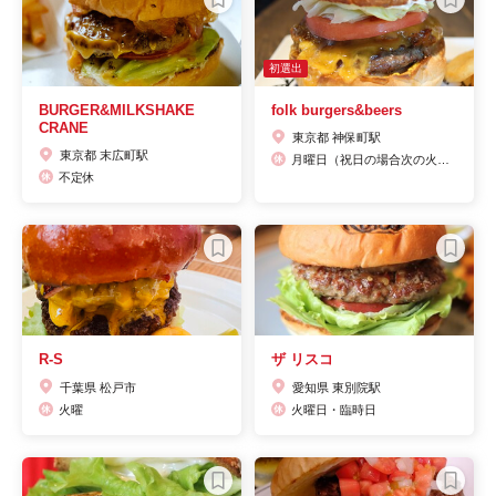
初選出
BURGER&MILKSHAKE
folk burgers&beers
CRANE
東京都 神保町駅
東京都 末広町駅
月曜日（祝日の場合次の火曜日）
不定休
R-S
ザ リスコ
千葉県 松戸市
愛知県 東別院駅
火曜
火曜日・臨時日