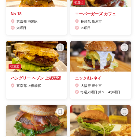
初選出
No.18
エーバーガーズ カフェ
東京都 池袋駅
長崎県 島原市
火曜日
木曜日
初選出
ハングリー ヘブン 上板橋店
ニック&レネイ
東京都 上板橋駅
大阪府 豊中市
毎週火曜日 第２・4水曜日（祝日は営業します）