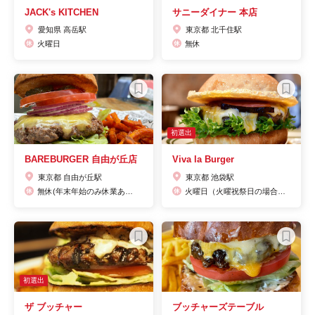
JACK's KITCHEN
サニーダイナー 本店
愛知県 高岳駅
東京都 北千住駅
火曜日
無休
初選出
BAREBURGER 自由が丘店
Viva la Burger
東京都 自由が丘駅
東京都 池袋駅
無休(年末年始のみ休業あり）
火曜日（火曜祝祭日の場合も休業となります)第1.3.5水曜日
初選出
ザ ブッチャー
ブッチャーズテーブル