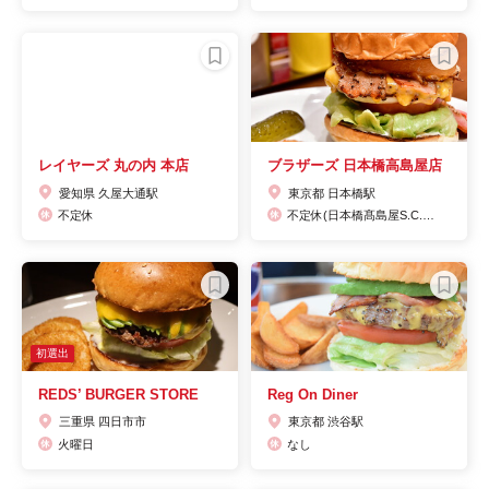
レイヤーズ 丸の内 本店
ブラザーズ 日本橋高島屋店
愛知県 久屋大通駅
東京都 日本橋駅
不定休
不定休(日本橋髙島屋S.C.に準ずる)
初選出
REDS’ BURGER STORE
Reg On Diner
三重県 四日市市
東京都 渋谷駅
火曜日
なし