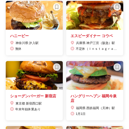
ハニービー
エスビーダイナー コウベ
神奈川県 汐入駅
兵庫県 神戸三宮（阪急）駅
無休
不定休（Ｉｎｓｔａｇｒａｍをご確認ください）
ショーグンバーガー 新宿店
ハングリーヘブン 福岡今泉
店
東京都 新宿西口駅
福岡県 西鉄福岡（天神）駅
年末年始休業あり
1月1日