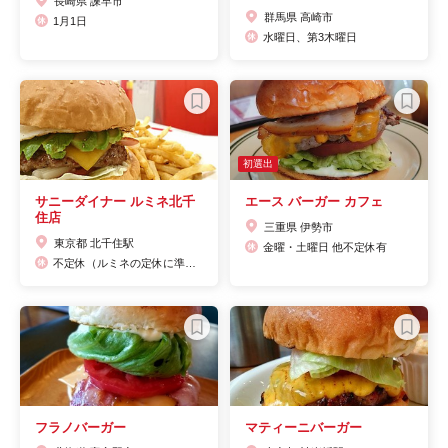
長崎県 諫早市
群馬県 高崎市
1月1日
水曜日、第3木曜日
初選出
サニーダイナー ルミネ北千
エース バーガー カフェ
住店
三重県 伊勢市
東京都 北千住駅
金曜・土曜日 他不定休有
不定休（ルミネの定休に準ずる）
フラノバーガー
マティーニバーガー