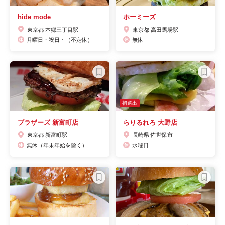
hide mode
ホーミーズ
東京都 本郷三丁目駅
東京都 高田馬場駅
月曜日・祝日・（不定休）
無休
初選出
ブラザーズ 新富町店
らりるれろ 大野店
東京都 新富町駅
長崎県 佐世保市
無休（年末年始を除く）
水曜日