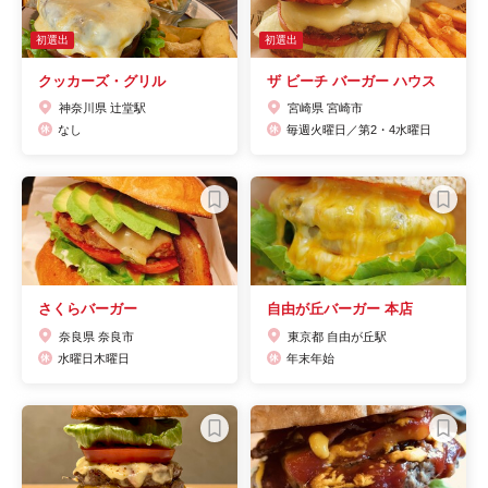
初選出
初選出
クッカーズ・グリル
ザ ビーチ バーガー ハウス
神奈川県 辻堂駅
宮崎県 宮崎市
なし
毎週火曜日／第2・4水曜日
さくらバーガー
自由が丘バーガー 本店
奈良県 奈良市
東京都 自由が丘駅
水曜日木曜日
年末年始