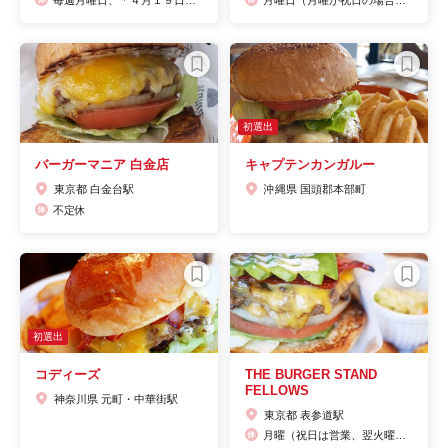
初選出
バーガーマニア 白金店
キャプテンカンガルー
東京都 白金台駅
沖縄県 国頭郡本部町
不定休
初選出
コディーズ
THE BURGER STAND
FELLOWS
神奈川県 元町・中華街駅
東京都 表参道駅
月曜（祝日は営業、翌火曜休）第一火曜