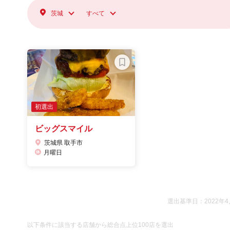
茨城
すべて
初選出
ビッグスマイル
茨城県 取手市
月曜日
選出基準日：2022年4
以下条件に該当する店舗から総合点上位100店を選出