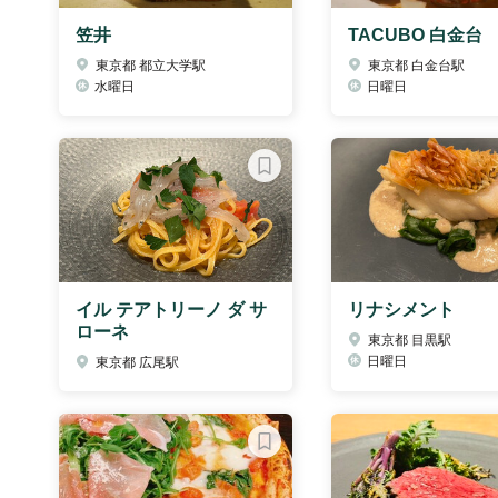
笠井
TACUBO 白金台
東京都 都立大学駅
東京都 白金台駅
水曜日
日曜日
イル テアトリーノ ダ サ
リナシメント
ローネ
東京都 目黒駅
日曜日
東京都 広尾駅