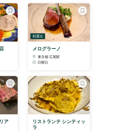
初選出
店
メログラーノ
東京都 広尾駅
日曜日
リア
リストランテ シンティッ
ラ