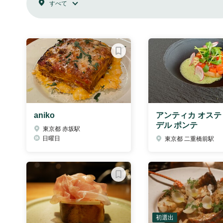
すべて
aniko
アンティカ オステ
デル ポンテ
東京都 赤坂駅
日曜日
東京都 二重橋前駅
初選出