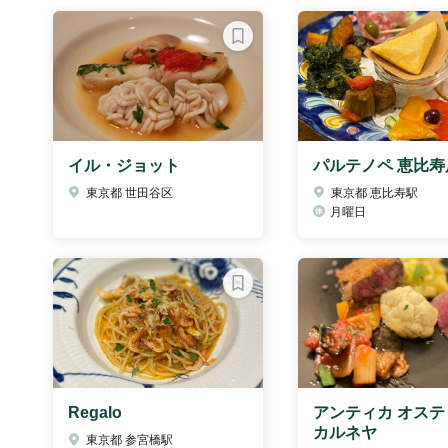
イル・ジョット
パルテノペ 恵比寿
東京都 世田谷区
東京都 恵比寿駅
月曜日
Regalo
アンティカ オステ
カルネヤ
東京都 参宮橋駅