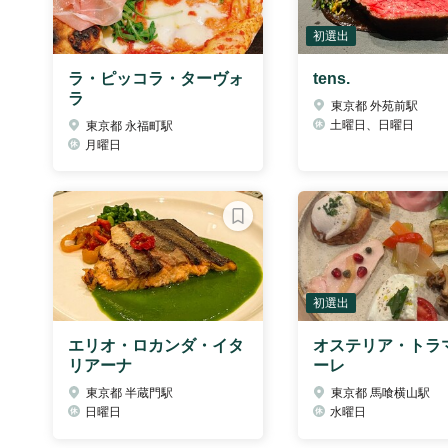
初選出
ラ・ピッコラ・ターヴォ
tens.
ラ
東京都 外苑前駅
土曜日、日曜日
東京都 永福町駅
月曜日
初選出
エリオ・ロカンダ・イタ
オステリア・トラ
リアーナ
ーレ
東京都 半蔵門駅
東京都 馬喰横山駅
日曜日
水曜日