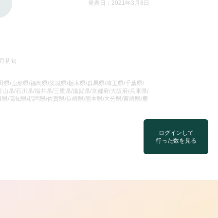
発表日：2021年3月8日
1月初旬
県/山形県/福島県/茨城県/栃木県/群馬県/埼玉県/千葉県/
山県/石川県/福井県/三重県/滋賀県/京都府/大阪府/兵庫県/
県/高知県/福岡県/佐賀県/長崎県/熊本県/大分県/宮崎県/鹿
ログインして
行った数を見る
ら