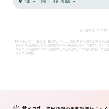
兵庫
姫路・中播磨・西播磨
選出基準日：2021年
※TOKYOエリア…東京都、EASTエリア…北海道/青森県/岩手県/宮城県/秋田
神奈川県/新潟県/山梨県/長野県/岐阜県/静岡県/愛知県、WESTエリア…富
奈良県/和歌山県/鳥取県/島根県/岡山県/広島県/山口県/徳島県/香川県/愛媛
児島県/沖縄県
選出店舗の掲載記事はこち