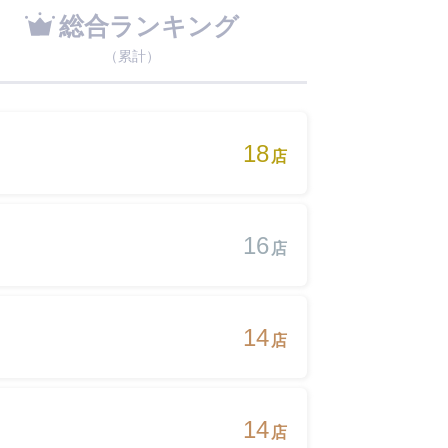
総合ランキング
（累計）
18
店
16
店
14
店
14
店