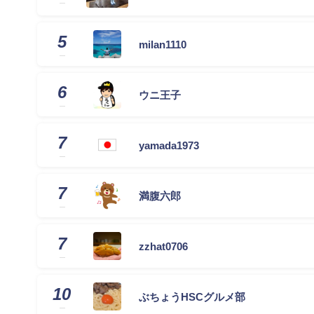
5
milan1110
6
ウニ王子
7
yamada1973
7
満腹六郎
7
zzhat0706
10
ぶちょうHSCグルメ部