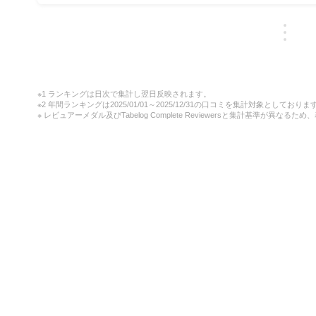
※1 ランキングは日次で集計し翌日反映されます。
※2 年間ランキングは2025/01/01～2025/12/31の口コミを集計対象としておりま
※ レビュアーメダル及びTabelog Complete Reviewersと集計基準が