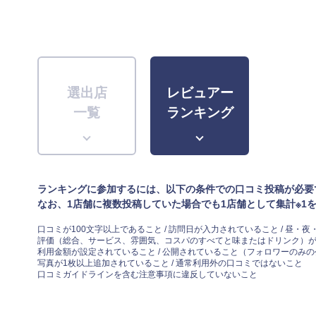
選出店
レビュアー
一覧
ランキング
ランキングに参加するには、以下の条件での口コミ投稿が必要
なお、1店舗に複数投稿していた場合でも1店舗として集計※1
口コミが100文字以上であること / 訪問日が入力されていること / 昼
評価（総合、サービス、雰囲気、コスパのすべてと味またはドリンク）
利用金額が設定されていること / 公開されていること（フォロワーのみ
写真が1枚以上追加されていること / 通常利用外の口コミではないこと
口コミガイドラインを含む注意事項に違反していないこと