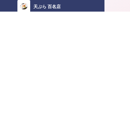
天ぷら 百名店
寿司 百名店
TOKYO
EAST
WEST
2022.11.30
すき焼き・しゃぶしゃぶ 百名店
〆は贅沢ウニ飯！ 和食と日本酒を求め
餃子 百名店
酒好きが集まる名居酒屋
うどん 百名店
KAGAWA
EAST
WEST
和菓子・甘味処 百名店
TOKYO
EAST
WEST
スイーツ 百名店
TOKYO
EAST
WEST