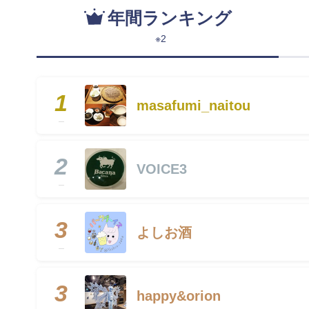
年間ランキング
※2
1
masafumi_naitou
2
VOICE3
3
よしお酒
3
happy&orion