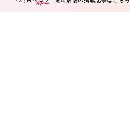
選出店舗の掲載記事はこち
202
て
早
め