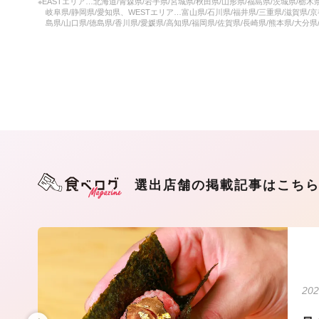
※EASTエリア…北海道/青森県/岩手県/宮城県/秋田県/山形県/福島県/茨城県/栃木
岐阜県/静岡県/愛知県、WESTエリア…富山県/石川県/福井県/三重県/滋賀県/京
島県/山口県/徳島県/香川県/愛媛県/高知県/福岡県/佐賀県/長崎県/熊本県/大分県
選出店舗の掲載記事はこち
202