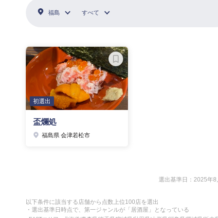
福島
すべて
初選出
盃爛処
福島県 会津若松市
選出基準日：2025年8
以下条件に該当する店舗から点数上位100店を選出
・選出基準日時点で、第一ジャンルが「居酒屋」となっている