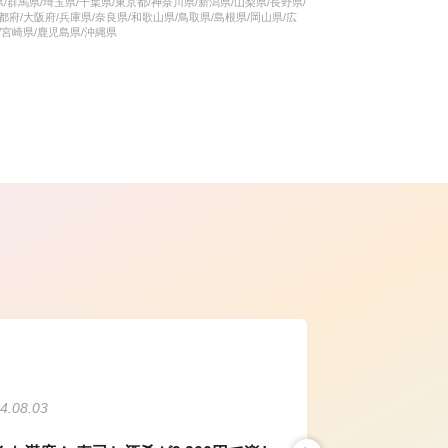
県/群馬県/埼玉県/千葉県/東京都/神奈川県/新潟県/山梨県/長野県/
都府/大阪府/兵庫県/奈良県/和歌山県/鳥取県/島根県/岡山県/広
/宮崎県/鹿児島県/沖縄県
ら
4.08.03