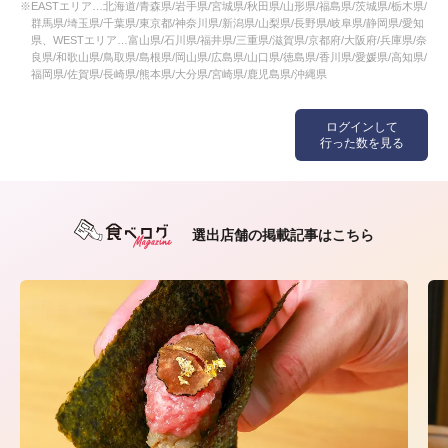
※EASTエリア…北海道/青森県/岩手県/宮城県/秋田県/山形県/福島県/茨城県/栃木県/
群馬県/埼玉県/千葉県/東京都/神奈川県/新潟県/山梨県/長野県/岐阜県/静岡県/愛知
県、WESTエリア…富山県/石川県/福井県/三重県/滋賀県/京都府/大阪府/兵庫県/奈
良県/和歌山県/鳥取県/島根県/岡山県/広島県/山口県/徳島県/香川県/愛媛県/高知県/
福岡県/佐賀県/長崎県/熊本県/大分県/宮崎県/鹿児島県/沖縄県
ログインして
行った数を見る
選出店舗の掲載記事はこちら