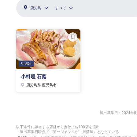
鹿児島
すべて
初選出
小料理 石蕗
鹿児島県 鹿児島市
選出基準日：2024年8
以下条件に該当する店舗から点数上位100店を選出
・選出基準日時点で、第一ジャンルが「居酒屋」となっている