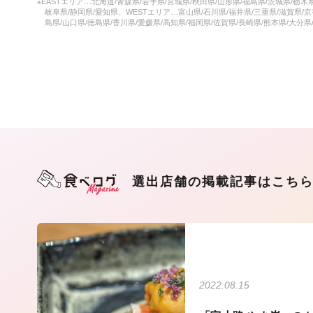
※EASTエリア…北海道/青森県/岩手県/宮城県/秋田県/山形県/福島県/茨城県/栃木
岐阜県/静岡県/愛知県、WESTエリア…富山県/石川県/福井県/三重県/滋賀県/京
島県/山口県/徳島県/香川県/愛媛県/高知県/福岡県/佐賀県/長崎県/熊本県/大分県
選出店舗の掲載記事はこち
2022.08.15