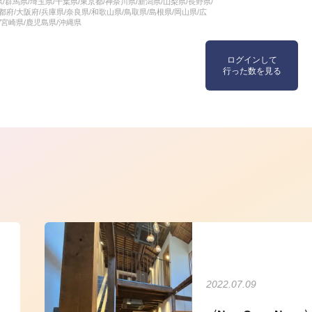
県/群馬県/埼玉県/千葉県/東京都/神奈川県/新潟県/山梨県/長野県/
都府/大阪府/兵庫県/奈良県/和歌山県/鳥取県/島根県/岡山県/広
/宮崎県/鹿児島県/沖縄県
ログインして
行った数を見る
ら
2022.07.09