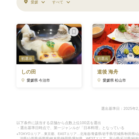
愛媛
すべて
初選出
初選出
しの田
道後 海舟
愛媛県 今治市
愛媛県 松山市
選出基準日：2025年2
以下条件に該当する店舗から点数上位100店を選出
・選出基準日時点で、第一ジャンルが「日本料理」となっている
※TOKYOエリア…東京都、EASTエリア…北海道/青森県/岩手県/宮城県/秋田県/山
潟県/山梨県/長野県/岐阜県/静岡県/愛知県、WESTエリア…富山県/石川県/福井