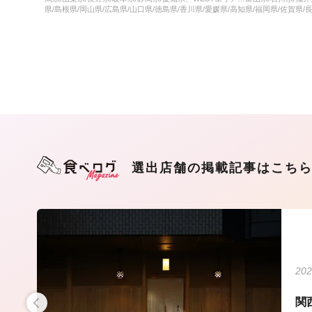
県/島根県/岡山県/広島県/山口県/徳島県/香川県/愛媛県/高知県/福岡県/佐賀県/
選出店舗の掲載記事はこち
202
厳選
関