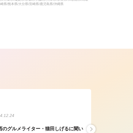
長崎県/熊本県/大分県/宮崎県/鹿児島県/沖縄県
ら
4.12.24
西のグルメライター・猫田しげるに聞い