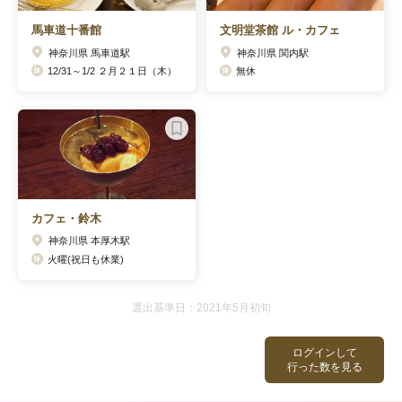
馬車道十番館
文明堂茶館 ル・カフェ
神奈川県 馬車道駅
神奈川県 関内駅
12/31～1/2 ２月２１日（木）
無休
カフェ・鈴木
神奈川県 本厚木駅
火曜(祝日も休業)
選出基準日：2021年5月初旬
ログインして
行った数を見る