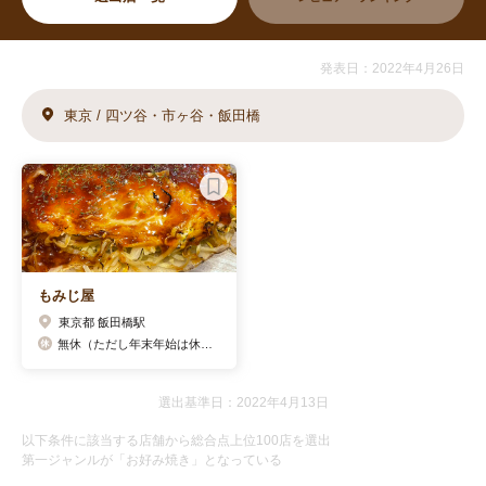
発表日：2022年4月26日
東京 / 四ツ谷・市ヶ谷・飯田橋
もみじ屋
東京都 飯田橋駅
無休（ただし年末年始は休業）
選出基準日：2022年4月13日
以下条件に該当する店舗から総合点上位100店を選出
第一ジャンルが「お好み焼き」となっている