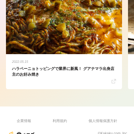
2022.05.15
ハラペーニョトッピングで業界に新風！ グアテマラ出身店
主のお好み焼き
企業情報
利用規約
個人情報保護方針
©Kakaku.com, Inc.