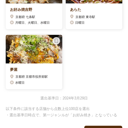
お好み焼吉野
あらた
京都府 七条駅
京都府 東寺駅
月曜日、火曜日、水曜日
日曜日
夢屋
京都府 京都市役所前駅
水曜日
選出基準日：2024年3月29日
以下条件に該当する店舗から点数上位100店を選出
・選出基準日時点で、第一ジャンルが「お好み焼き」となっている