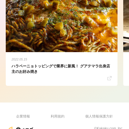
2022.05.15
ハラペーニョトッピングで業界に新風！ グアテマラ出身店
主のお好み焼き
企業情報
利用規約
個人情報保護方針
©Kakaku.com, Inc.