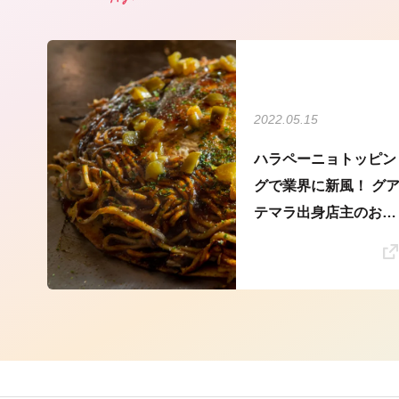
2022.05.15
ハラペーニョトッピン
グで業界に新風！ グ
テマラ出身店主のお好
み焼き