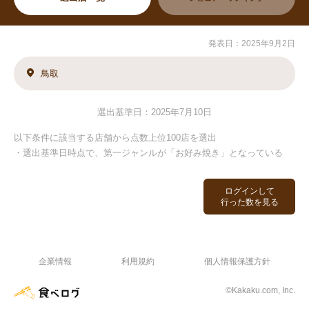
発表日：2025年9月2日
鳥取
選出基準日：2025年7月10日
以下条件に該当する店舗から点数上位100店を選出
・選出基準日時点で、第一ジャンルが「お好み焼き」となっている
ログインして
行った数を見る
企業情報
利用規約
個人情報保護方針
©Kakaku.com, Inc.