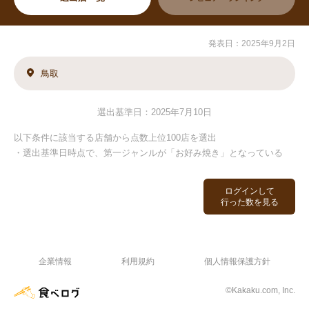
発表日：2025年9月2日
鳥取
選出基準日：2025年7月10日
以下条件に該当する店舗から点数上位100店を選出
・選出基準日時点で、第一ジャンルが「お好み焼き」となっている
ログインして
行った数を見る
企業情報
利用規約
個人情報保護方針
©Kakaku.com, Inc.