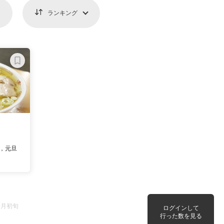
ランキング
)，元旦
0月初旬
ログインして
行った数を見る