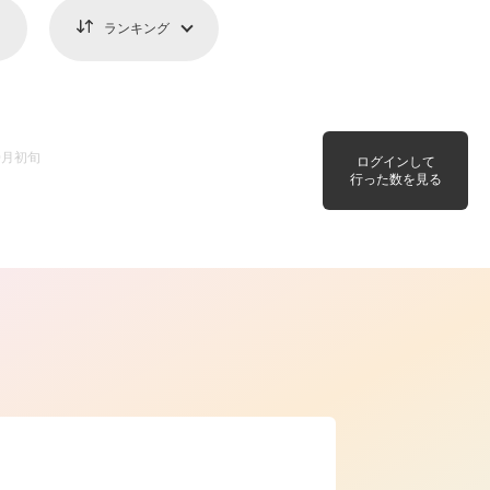
ランキング
0月初旬
ログインして
行った数を見る
ら