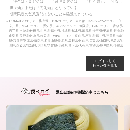
「油そば・まぜそば」、「台湾まぜそば」、「担々麺」、「汁なし
担々麺」または「刀削麺」となっている
・期間限定の営業形態でないことを確認できている
※HOKKAIDOエリア…北海道、TOKYOエリア…東京都、KANAGAWAエリア…神
奈川県、AICHIエリア…愛知県、OSAKAエリア…大阪府、EASTエリア…青森県/
岩手県/宮城県/秋田県/山形県/福島県/茨城県/栃木県/群馬県/埼玉県/千葉県/新潟県/
山梨県/長野県/岐阜県/静岡県、WESTエリア…富山県/石川県/福井県/三重県/滋賀
県/京都府/兵庫県/奈良県/和歌山県/鳥取県/島根県/岡山県/広島県/山口県/徳島県/香
川県/愛媛県/高知県/福岡県/佐賀県/長崎県/熊本県/大分県/宮崎県/鹿児島県/沖縄県
ログインして
行った数を見る
選出店舗の掲載記事はこちら