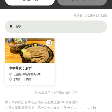
発表日：2025年12月2日
山梨
中華蕎麦うゑず
山梨県 中巨摩郡昭和町
水曜日、日曜日
選出基準日：2025年10月16日
以下条件に該当する店舗から点数上位100店を選出
・選出基準日時点で、第一ジャンルが「ラーメン」、「つけ麺」、