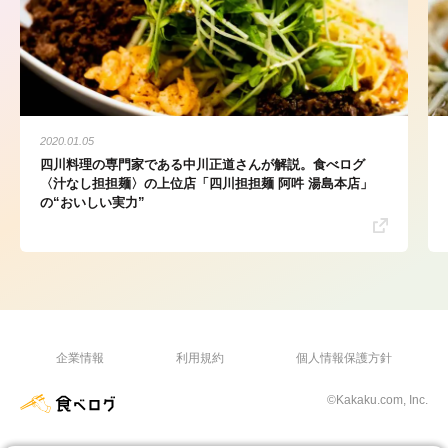
2020.01.05
四川料理の専門家である中川正道さんが解説。食べログ
〈汁なし担担麺〉の上位店「四川担担麺 阿吽 湯島本店」
の“おいしい実力”
企業情報
利用規約
個人情報保護方針
©Kakaku.com, Inc.