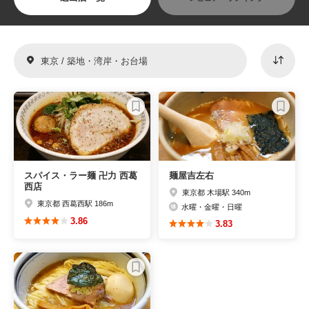
東京 / 築地・湾岸・お台場
スパイス・ラー麺 卍力 西葛
麺屋吉左右
西店
東京都 木場駅 340m
東京都 西葛西駅 186m
水曜・金曜・日曜
3.86
3.83