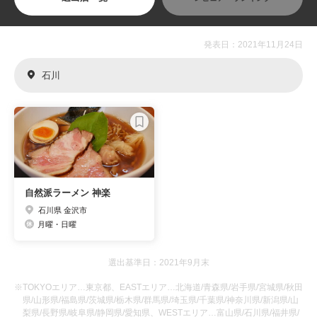
発表日：2021年11月24日
石川
自然派ラーメン 神楽
石川県 金沢市
月曜・日曜
選出基準日：2021年9月末
※TOKYOエリア…東京都、EASTエリア…北海道/青森県/岩手県/宮城県/秋田
県/山形県/福島県/茨城県/栃木県/群馬県/埼玉県/千葉県/神奈川県/新潟県/山
梨県/長野県/岐阜県/静岡県/愛知県、WESTエリア…富山県/石川県/福井県/