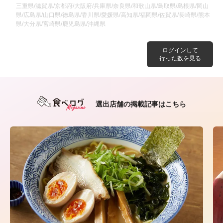
三重県/滋賀県/京都府/大阪府/兵庫県/奈良県/和歌山県/鳥取県/島根県/岡山
県/広島県/山口県/徳島県/香川県/愛媛県/高知県/福岡県/佐賀県/長崎県/熊本
県/大分県/宮崎県/鹿児島県/沖縄県
ログインして
行った数を見る
選出店舗の掲載記事はこちら