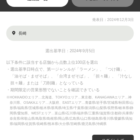
発表日：2024年12月3日
長崎
選出基準日：2024年9月5日
以下条件に該当する店舗から点数上位100店を選出
・選出基準日時点で、第一ジャンルが「ラーメン」、「つけ麺」、
「油そば・まぜそば」、「台湾まぜそば」、「担々麺」、「汁なし
担々麺」または「刀削麺」となっている
・期間限定の営業形態でないことを確認できている
※HOKKAIDOエリア…北海道、TOKYOエリア…東京都、KANAGAWAエリア…神
奈川県、OSAKAエリア…大阪府、EASTエリア…青森県/岩手県/宮城県/秋田県/山
形県/福島県/茨城県/栃木県/群馬県/埼玉県/千葉県/新潟県/山梨県/長野県/岐阜県/静
岡県/愛知県、WESTエリア…富山県/石川県/福井県/三重県/滋賀県/京都府/兵庫県/
奈良県/和歌山県/鳥取県/島根県/岡山県/広島県/山口県/徳島県/香川県/愛媛県/高知
県/福岡県/佐賀県/長崎県/熊本県/大分県/宮崎県/鹿児島県/沖縄県