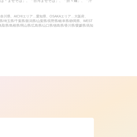
そば・まぜそば」、「台湾まぜそば」、「担々麺」、「汁
神奈川県、AICHIエリア…愛知県、OSAKAエリア…大阪府、
県/埼玉県/千葉県/新潟県/山梨県/長野県/岐阜県/静岡県、WEST
鳥取県/島根県/岡山県/広島県/山口県/徳島県/香川県/愛媛県/高知
ら