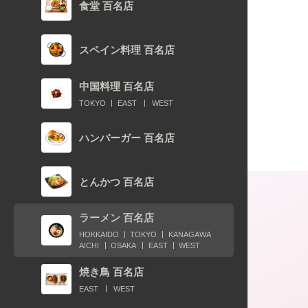
食堂 百名店
スペイン料理 百名店
中国料理 百名店
TOKYO
EAST
WEST
ハンバーガー 百名店
とんかつ 百名店
ラーメン 百名店
HOKKAIDO
TOKYO
KANAGAWA
AICHI
OSAKA
EAST
WEST
焼き鳥 百名店
EAST
WEST