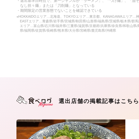
・選出基準日時点で、第一ジャンルが「ラーメン」、「つけ麺」、「油
なし担々麺」または「刀削麺」となっている
・期間限定の営業形態でないことを確認できている
※HOKKAIDOエリア…北海道、TOKYOエリア…東京都、KANAGAWAエリア…
EASTエリア…青森県/岩手県/宮城県/秋田県/山形県/福島県/茨城県/栃木県/群馬
エリア…富山県/石川県/福井県/三重県/滋賀県/京都府/兵庫県/奈良県/和歌山県/
県/福岡県/佐賀県/長崎県/熊本県/大分県/宮崎県/鹿児島県/沖縄県
選出店舗の掲載記事はこち