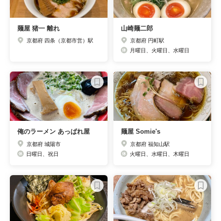
麺屋 猪一 離れ
山崎麺二郎
京都府 四条（京都市営）駅
京都府 円町駅
月曜日、火曜日、水曜日
俺のラーメン あっぱれ屋
麺屋 Somie's
京都府 城陽市
京都府 福知山駅
日曜日、祝日
火曜日、水曜日、木曜日