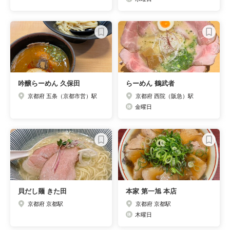
吟醸らーめん 久保田
らーめん 鶴武者
京都府 五条（京都市営）駅
京都府 西院（阪急）駅
金曜日
貝だし麺 きた田
本家 第一旭 本店
京都府 京都駅
京都府 京都駅
木曜日