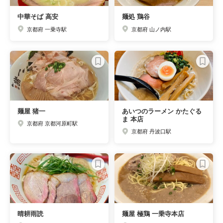
中華そば 高安
麺処 鶏谷
京都府 一乗寺駅
京都府 山ノ内駅
麺屋 猪一
あいつのラーメン かたぐる
ま 本店
京都府 京都河原町駅
京都府 丹波口駅
晴耕雨読
麺屋 極鶏 一乗寺本店