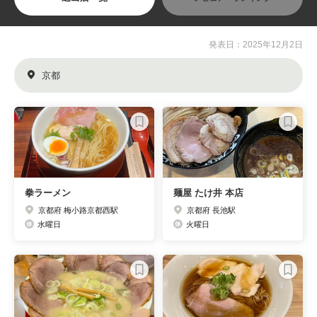
発表日：2025年12月2日
京都
拳ラーメン
麺屋 たけ井 本店
京都府 梅小路京都西駅
京都府 長池駅
水曜日
火曜日