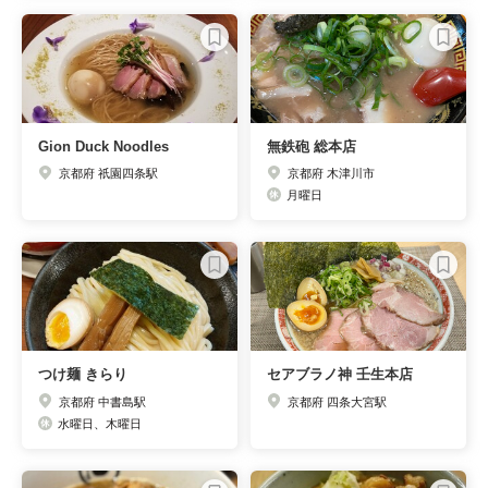
Gion Duck Noodles
無鉄砲 総本店
京都府 祇園四条駅
京都府 木津川市
月曜日
つけ麺 きらり
セアブラノ神 壬生本店
京都府 中書島駅
京都府 四条大宮駅
水曜日、木曜日