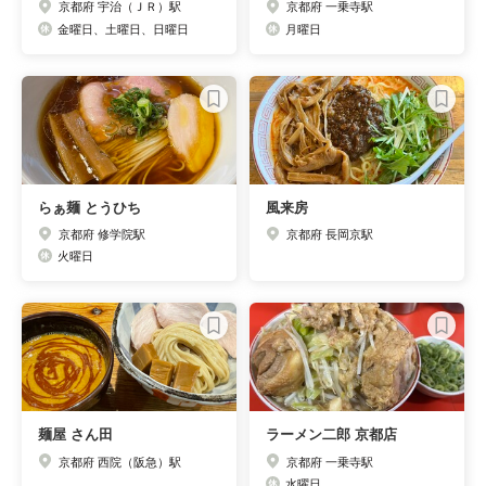
京都府 宇治（ＪＲ）駅
京都府 一乗寺駅
金曜日、土曜日、日曜日
月曜日
らぁ麺 とうひち
風来房
京都府 修学院駅
京都府 長岡京駅
火曜日
麺屋 さん田
ラーメン二郎 京都店
京都府 西院（阪急）駅
京都府 一乗寺駅
水曜日