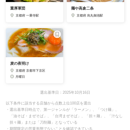
重厚軍団
麺や高倉二条
京都府 一乗寺駅
京都府 烏丸御池駅
麦の夜明け
京都府 京都市下京区
月曜日
選出基準日：2025年10月16日
以下条件に該当する店舗から点数上位100店を選出
・選出基準日時点で、第一ジャンルが「ラーメン」、「つけ麺」、
「油そば・まぜそば」、「台湾まぜそば」、「担々麺」、「汁なし
担々麺」または「刀削麺」となっている
・期間限定の営業形態でないことを確認できている