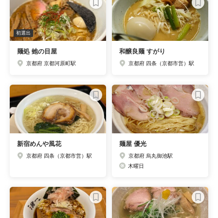
初選出
麺処 虵の目屋
和醸良麺 すがり
京都府 京都河原町駅
京都府 四条（京都市営）駅
新宿めんや風花
麺屋 優光
京都府 四条（京都市営）駅
京都府 烏丸御池駅
木曜日