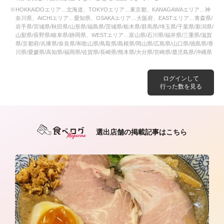
※HOKKAIDOエリア…北海道、TOKYOエリア…東京都、KANAGAWAエリア…神
奈川県、AICHIエリア…愛知県、OSAKAエリア…大阪府、EASTエリア…青森県/
岩手県/宮城県/秋田県/山形県/福島県/茨城県/栃木県/群馬県/埼玉県/千葉県/新潟県/
山梨県/長野県/岐阜県/静岡県、WESTエリア…富山県/石川県/福井県/三重県/滋賀
県/京都府/兵庫県/奈良県/和歌山県/鳥取県/島根県/岡山県/広島県/山口県/徳島県/香
川県/愛媛県/高知県/福岡県/佐賀県/長崎県/熊本県/大分県/宮崎県/鹿児島県/沖縄県
ログインして
行った数を見る
選出店舗の掲載記事はこちら