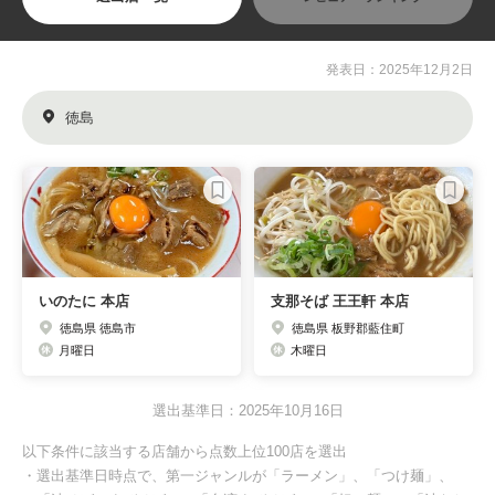
発表日：2025年12月2日
徳島
いのたに 本店
支那そば 王王軒 本店
徳島県 徳島市
徳島県 板野郡藍住町
月曜日
木曜日
選出基準日：2025年10月16日
以下条件に該当する店舗から点数上位100店を選出
・選出基準日時点で、第一ジャンルが「ラーメン」、「つけ麺」、