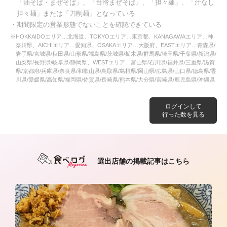
「油そば・まぜそば」、「台湾まぜそば」、「担々麺」、「汁なし
担々麺」または「刀削麺」となっている
・期間限定の営業形態でないことを確認できている
※HOKKAIDOエリア…北海道、TOKYOエリア…東京都、KANAGAWAエリア…神
奈川県、AICHIエリア…愛知県、OSAKAエリア…大阪府、EASTエリア…青森県/
岩手県/宮城県/秋田県/山形県/福島県/茨城県/栃木県/群馬県/埼玉県/千葉県/新潟県/
山梨県/長野県/岐阜県/静岡県、WESTエリア…富山県/石川県/福井県/三重県/滋賀
県/京都府/兵庫県/奈良県/和歌山県/鳥取県/島根県/岡山県/広島県/山口県/徳島県/香
川県/愛媛県/高知県/福岡県/佐賀県/長崎県/熊本県/大分県/宮崎県/鹿児島県/沖縄県
ログインして
行った数を見る
選出店舗の掲載記事はこちら