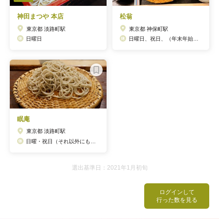
神田まつや 本店
松翁
東京都 淡路町駅
東京都 神保町駅
日曜日
日曜日、祝日、（年末年始・お盆休みあり）
眠庵
東京都 淡路町駅
日曜・祝日（それ以外にも休む場合あり→ホームページでチェック）
選出基準日：2021年1月初旬
ログインして
行った数を見る