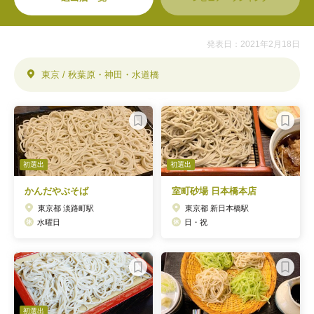
発表日：2021年2月18日
東京 / 秋葉原・神田・水道橋
初選出
初選出
かんだやぶそば
室町砂場 日本橋本店
東京都 淡路町駅
東京都 新日本橋駅
水曜日
日・祝
初選出