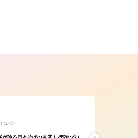
ら
1.09.09
谷が誇る日本そばの名店！ 行列の先に