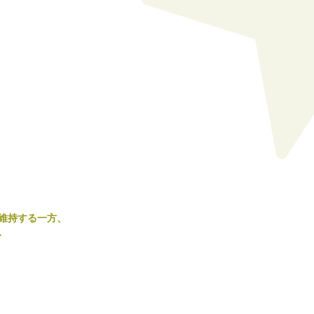
維持する一方、
、