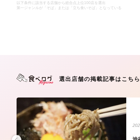
以下条件に該当する店舗から総合点上位100店を選出
第一ジャンルが「そば」または「立ち食いそば」となっている
選出店舗の掲載記事はこち
202
たこ
渋