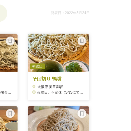
発表日：2022年5月24日
初選出
そば切り 鴨嘴
大阪府 美章園駅
翌日）
火曜日、不定休（SNSにて告知）