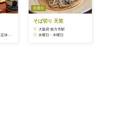
初選出
そば切り 天笑
大阪府 枚方市駅
休あり
水曜日・木曜日