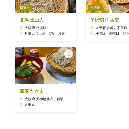
初選出
初選出
北浜 土山人
そば切り 岳空
大阪府 北浜駅
大阪府 谷町六丁目駅
月曜日（正月、GW、お盆はお休み）12/12お休み
月曜日、火曜日、他不定
蕎麦 たかま
大阪府 天神橋筋六丁目駅
火曜日