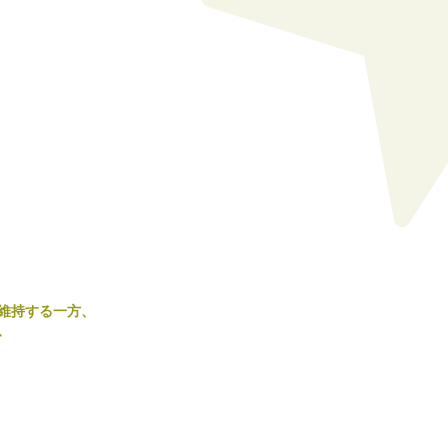
維持する一方、
、