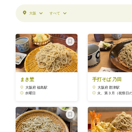
大阪
すべて
まき埜
手打そば 乃田
大阪府 福島駅
大阪府 郡津駅
水曜日
火、第３月（祝祭日の場合は