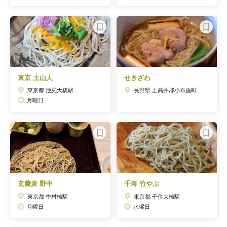
東京 土山人
せきざわ
東京都 池尻大橋駅
長野県 上高井郡小布施町
月曜日
玄蕎麦 野中
千寿 竹やぶ
東京都 中村橋駅
東京都 千住大橋駅
月曜日
水曜日