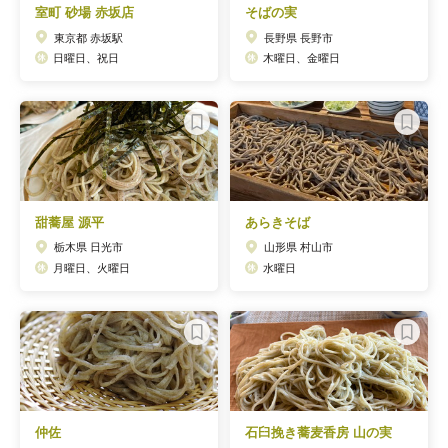
室町 砂場 赤坂店
そばの実
東京都 赤坂駅
長野県 長野市
日曜日、祝日
木曜日、金曜日
甜蕎屋 源平
あらきそば
栃木県 日光市
山形県 村山市
月曜日、火曜日
水曜日
仲佐
石臼挽き蕎麦香房 山の実