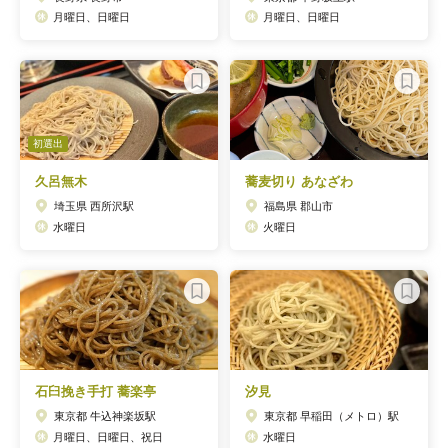
月曜日、日曜日
月曜日、日曜日
初選出
久呂無木
蕎麦切り あなざわ
埼玉県 西所沢駅
福島県 郡山市
水曜日
火曜日
石臼挽き手打 蕎楽亭
汐見
東京都 牛込神楽坂駅
東京都 早稲田（メトロ）駅
月曜日、日曜日、祝日
水曜日