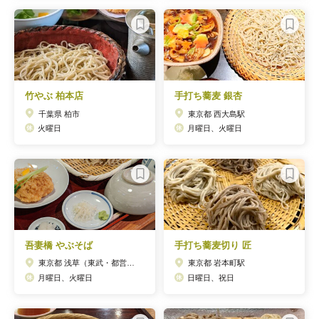
竹やぶ 柏本店
手打ち蕎麦 銀杏
千葉県 柏市
東京都 西大島駅
火曜日
月曜日、火曜日
吾妻橋 やぶそば
手打ち蕎麦切り 匠
東京都 浅草（東武・都営・メトロ）駅
東京都 岩本町駅
月曜日、火曜日
日曜日、祝日