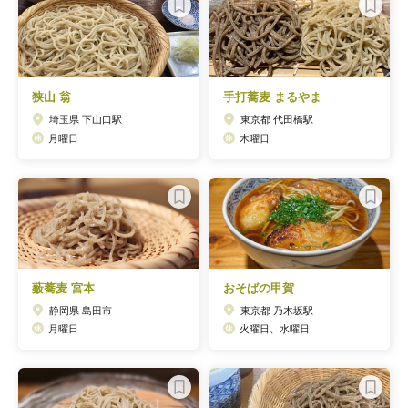
狭山 翁
手打蕎麦 まるやま
埼玉県 下山口駅
東京都 代田橋駅
月曜日
木曜日
薮蕎麦 宮本
おそばの甲賀
静岡県 島田市
東京都 乃木坂駅
月曜日
火曜日、水曜日