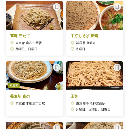
蕎庵 三たて
手打ちそば 舞鶴
東京都 麻布十番駅
群馬県 高崎市
月曜日、日曜日
月曜日
初選出
蕎麦切 森の
玉笑
東京都 本郷三丁目駅
東京都 明治神宮前駅
月曜日、火曜日、日曜日