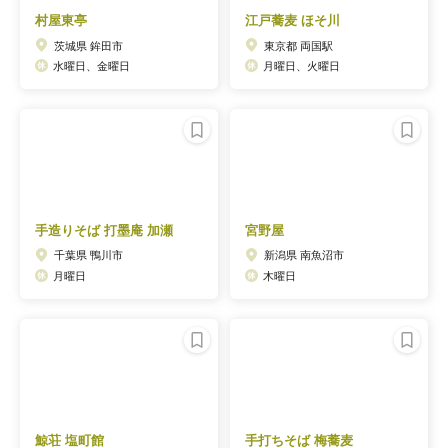
村屋東亭
江戸蕎麦 ほそ川
茨城県 鉾田市
東京都 両国駅
水曜日、金曜日
月曜日、火曜日
手造りそば 打墨庵 加瀬
宮野屋
千葉県 鴨川市
新潟県 南魚沼市
月曜日
木曜日
鯨荘 塩町館
手打ちそば 梅蕎麦