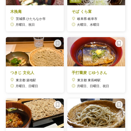
初選出
木挽庵
そば くら富
茨城県 ひたちなか市
岐阜県 岐阜市
月曜日、祝日
火曜日、水曜日
つきじ 文化人
手打蕎麦 じゆうさん
東京都 築地駅
東京都 東長崎駅
月曜日、日曜日
月曜日、日曜日、祝日