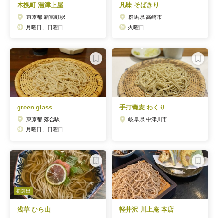
木挽町 湯津上屋
凡味 そばきり
東京都 新富町駅
群馬県 高崎市
月曜日、日曜日
火曜日
green glass
手打蕎麦 わくり
東京都 落合駅
岐阜県 中津川市
月曜日、日曜日
初選出
浅草 ひら山
軽井沢 川上庵 本店