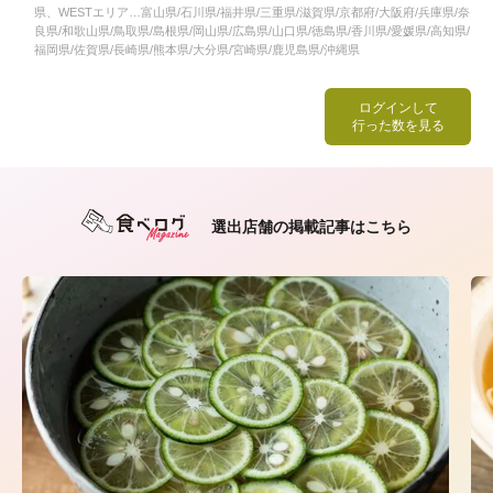
県、WESTエリア…富山県/石川県/福井県/三重県/滋賀県/京都府/大阪府/兵庫県/奈
良県/和歌山県/鳥取県/島根県/岡山県/広島県/山口県/徳島県/香川県/愛媛県/高知県/
福岡県/佐賀県/長崎県/熊本県/大分県/宮崎県/鹿児島県/沖縄県
ログインして
行った数を見る
選出店舗の掲載記事はこちら