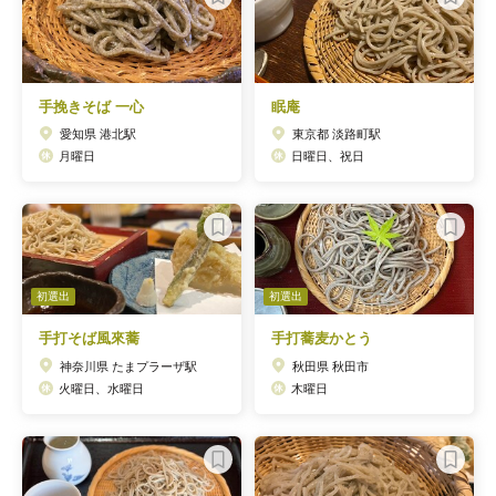
手挽きそば 一心
眠庵
愛知県 港北駅
東京都 淡路町駅
月曜日
日曜日、祝日
初選出
初選出
手打そば風來蕎
手打蕎麦かとう
神奈川県 たまプラーザ駅
秋田県 秋田市
火曜日、水曜日
木曜日