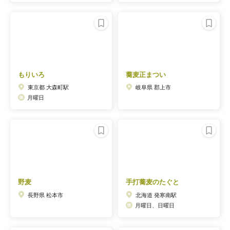
もりいろ
蕎麦正まつい
東京都 大森町駅
岐阜県 郡上市
月曜日
野麦
手打蕎麦のたぐと
長野県 松本市
北海道 発寒南駅
月曜日、日曜日