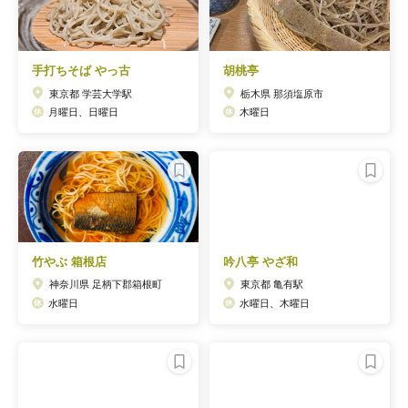
手打ちそば やっ古
胡桃亭
東京都 学芸大学駅
栃木県 那須塩原市
月曜日、日曜日
木曜日
竹やぶ 箱根店
吟八亭 やざ和
神奈川県 足柄下郡箱根町
東京都 亀有駅
水曜日
水曜日、木曜日