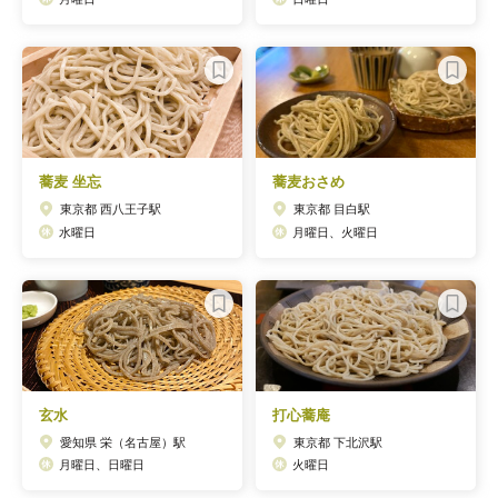
蕎麦 坐忘
蕎麦おさめ
東京都 西八王子駅
東京都 目白駅
水曜日
月曜日、火曜日
玄水
打心蕎庵
愛知県 栄（名古屋）駅
東京都 下北沢駅
月曜日、日曜日
火曜日