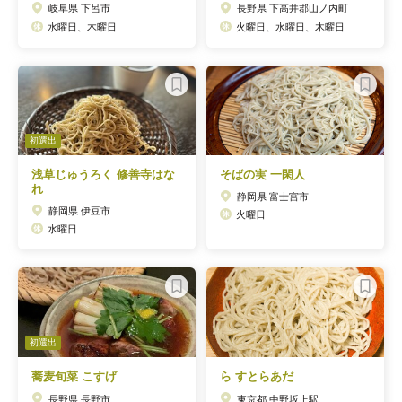
岐阜県 下呂市
長野県 下高井郡山ノ内町
水曜日、木曜日
火曜日、水曜日、木曜日
初選出
浅草じゅうろく 修善寺はな
そばの実 一閑人
れ
静岡県 富士宮市
静岡県 伊豆市
火曜日
水曜日
初選出
蕎麦旬菜 こすげ
ら すとらあだ
長野県 長野市
東京都 中野坂上駅