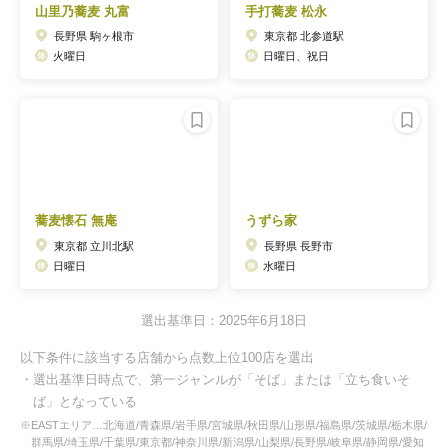
山里乃蕎麦 丸富
手打蕎麦 松永
長野県 駒ヶ根市
東京都 北参道駅
火曜日
日曜日、祝日
蕎麦懐石 無庵
うずら家
東京都 立川北駅
長野県 長野市
日曜日
水曜日
選出基準日：2025年6月18日
以下条件に該当する店舗から点数上位100店を選出
・選出基準日時点で、第一ジャンルが「そば」または「立ち食いそ
ば」となっている
※EASTエリア…北海道/青森県/岩手県/宮城県/秋田県/山形県/福島県/茨城県/栃木県/
群馬県/埼玉県/千葉県/東京都/神奈川県/新潟県/山梨県/長野県/岐阜県/静岡県/愛知