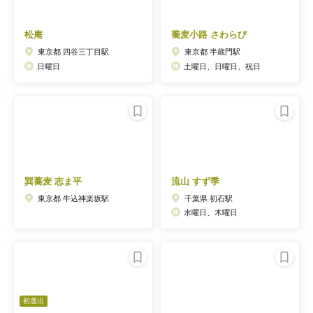
松庵
蕎麦小路 さわらび
東京都 四谷三丁目駅
東京都 半蔵門駅
日曜日
土曜日、日曜日、祝日
巽蕎麦 志ま平
流山 すず季
東京都 牛込神楽坂駅
千葉県 初石駅
水曜日、木曜日
初選出