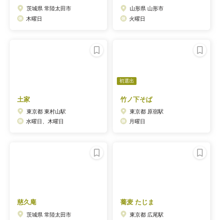
茨城県 常陸太田市
山形県 山形市
木曜日
火曜日
初選出
土家
竹ノ下そば
東京都 東村山駅
東京都 原宿駅
水曜日、木曜日
月曜日
慈久庵
蕎麦 たじま
茨城県 常陸太田市
東京都 広尾駅