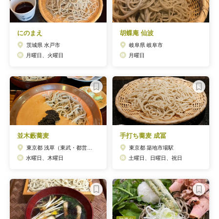
にのまえ
胡蝶庵 仙波
茨城県 水戸市
岐阜県 岐阜市
月曜日、火曜日
月曜日
並木藪蕎麦
手打ち蕎麦 成冨
東京都 浅草（東武・都営・メトロ）駅
東京都 築地市場駅
水曜日、木曜日
土曜日、日曜日、祝日