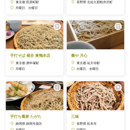
東京都 田原町駅
長野県 北佐久郡軽井沢町
月曜日、火曜日
手打そば 菊谷 巣鴨本店
蕎や 月心
東京都 庚申塚駅
東京都 祐天寺駅
月曜日
火曜日、水曜日
手打ち蕎麦 たがた
三城
静岡県 静岡市葵区
長野県 松本市
月曜日
日曜日