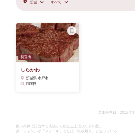
茨城
すべて
初選出
しらかわ
茨城県 水戸市
月曜日
選出基準日：2022年3
以下条件に該当する店舗から総合点上位100店を選出
第一ジャンルが「ステーキ」または「鉄板焼き」となっている