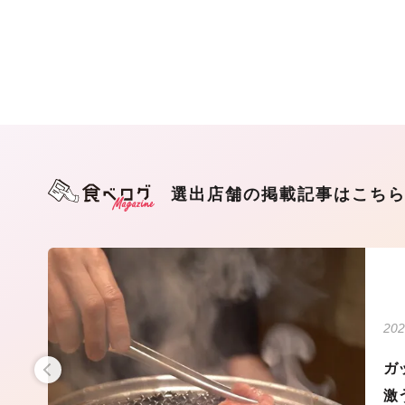
選出店舗の掲載記事はこち
202
・藤
ガ
激