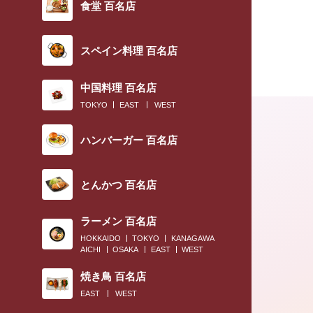
食堂 百名店
スペイン料理 百名店
中国料理 百名店
TOKYO
EAST
WEST
ハンバーガー 百名店
とんかつ 百名店
ラーメン 百名店
HOKKAIDO
TOKYO
KANAGAWA
AICHI
OSAKA
EAST
WEST
2019.04.27
焼き鳥 百名店
〈すき焼きブックマーク帳〉開運アドバイザー
EAST
WEST
島佑雪さん編