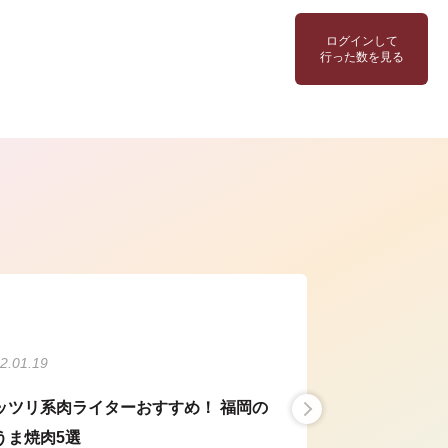
ログインして
行った数を見る
ら
2.01.19
ッツリ系肉ライターおすすめ！ 福岡の
うま焼肉5選