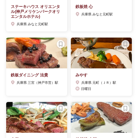
ステーキハウス オリエンタ
鉄板焼 心
ル(神戸メリケンパークオリ
兵庫県 みなと元町駅
エンタルホテル)
兵庫県 みなと元町駅
鉄板ダイニング 法貴
みやす
兵庫県 三宮（神戸市営）駅
兵庫県 元町（ＪＲ）駅
日曜日