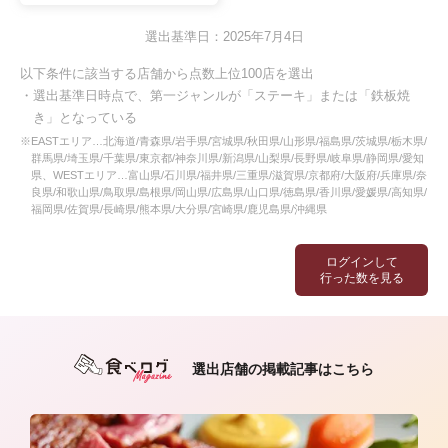
選出基準日：2025年7月4日
以下条件に該当する店舗から点数上位100店を選出
・選出基準日時点で、第一ジャンルが「ステーキ」または「鉄板焼
き」となっている
※EASTエリア…北海道/青森県/岩手県/宮城県/秋田県/山形県/福島県/茨城県/栃木県/
群馬県/埼玉県/千葉県/東京都/神奈川県/新潟県/山梨県/長野県/岐阜県/静岡県/愛知
県、WESTエリア…富山県/石川県/福井県/三重県/滋賀県/京都府/大阪府/兵庫県/奈
良県/和歌山県/鳥取県/島根県/岡山県/広島県/山口県/徳島県/香川県/愛媛県/高知県/
福岡県/佐賀県/長崎県/熊本県/大分県/宮崎県/鹿児島県/沖縄県
ログインして
行った数を見る
選出店舗の掲載記事はこちら