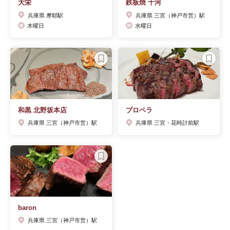
大栄
鉄板焼 十河
兵庫県 摩耶駅
兵庫県 三宮（神戸市営）駅
木曜日
水曜日
和黒 北野坂本店
プロペラ
兵庫県 三宮（神戸市営）駅
兵庫県 三宮・花時計前駅
baron
兵庫県 三宮（神戸市営）駅