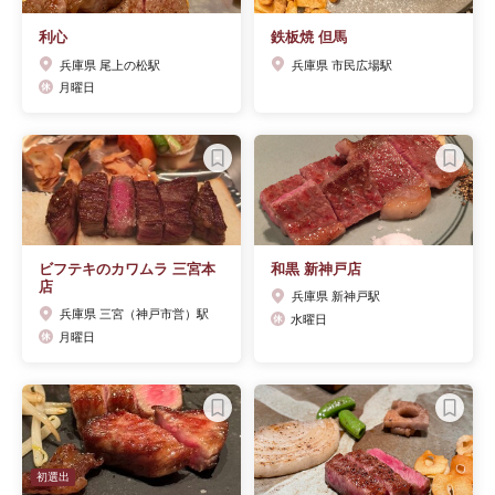
利心
鉄板焼 但馬
兵庫県 尾上の松駅
兵庫県 市民広場駅
月曜日
ビフテキのカワムラ 三宮本
和黒 新神戸店
店
兵庫県 新神戸駅
兵庫県 三宮（神戸市営）駅
水曜日
月曜日
初選出