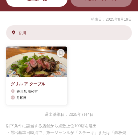
発表日：2025年8月19日
香川
グリル ア ターブル
香川県 高松市
月曜日
選出基準日：2025年7月4日
以下条件に該当する店舗から点数上位100店を選出
・選出基準日時点で、第一ジャンルが「ステーキ」または「鉄板焼