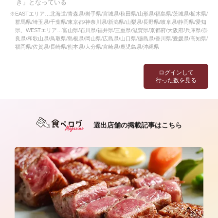
き」となっている
※EASTエリア…北海道/青森県/岩手県/宮城県/秋田県/山形県/福島県/茨城県/栃木県/
群馬県/埼玉県/千葉県/東京都/神奈川県/新潟県/山梨県/長野県/岐阜県/静岡県/愛知
県、WESTエリア…富山県/石川県/福井県/三重県/滋賀県/京都府/大阪府/兵庫県/奈
良県/和歌山県/鳥取県/島根県/岡山県/広島県/山口県/徳島県/香川県/愛媛県/高知県/
福岡県/佐賀県/長崎県/熊本県/大分県/宮崎県/鹿児島県/沖縄県
ログインして
行った数を見る
選出店舗の掲載記事はこちら